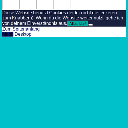
Diese Website benutzt Cookies (leider nicht die leckeren
zum Knabbern). Wenn du die Website weiter nutzt, gehe ich
von deinem Einverständnis aus.
Alles klar!
Zum Seitenanfang
Mobil
Desktop