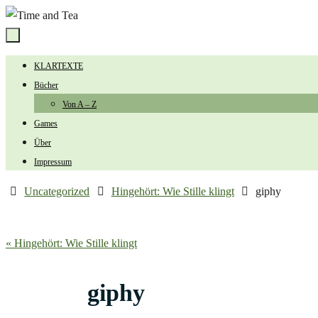
Zum
Inhalt
springen
Zum
KLARTEXTE
Inhalt
Bücher
springen
Von A – Z
Games
Über
Impressum
Start
Uncategorized
Hingehört: Wie Stille klingt
giphy
« Hingehört: Wie Stille klingt
giphy