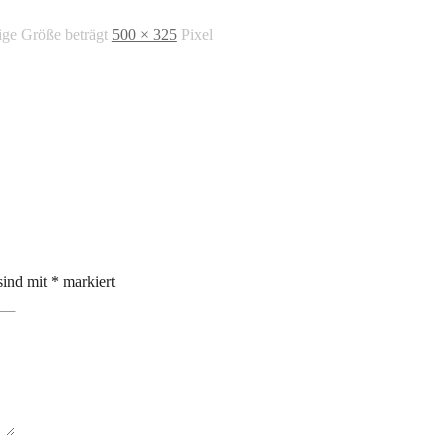
ige Größe beträgt
500 × 325
Pixel
sind mit
*
markiert