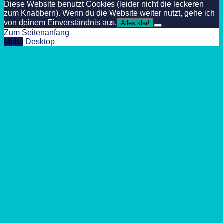
Diese Website benutzt Cookies (leider nicht die leckeren
zum Knabbern). Wenn du die Website weiter nutzt, gehe ich
von deinem Einverständnis aus.
Alles klar!
Zum Seitenanfang
Mobil
Desktop