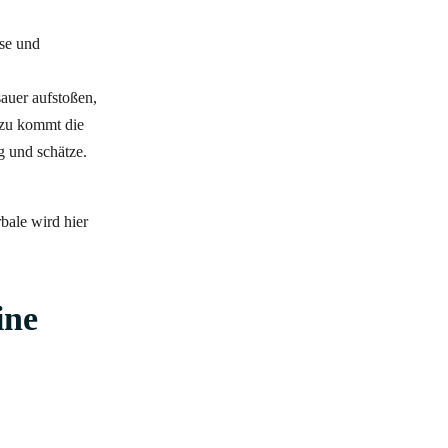
sse und
auer aufstoßen,
inzu kommt die
g und schätze.
bale wird hier
ine