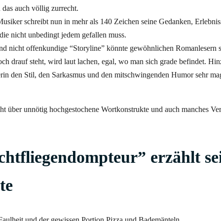
d das auch völlig zurrecht.
usiker schreibt nun in mehr als 140 Zeichen seine Gedanken, Erlebni
, die nicht unbedingt jedem gefallen muss.
 und nicht offenkundige “Storyline” könnte gewöhnlichen Romanlesern s
och drauf steht, wird laut lachen, egal, wo man sich grade befindet. H
ruserin den Stil, den Sarkasmus und den mitschwingenden Humor sehr ma
 nicht über unnötig hochgestochene Wortkonstrukte und auch manches Ver
chtfliegendompteur” erzählt se
te
Faulheit und der gewissen Portion Pizza und Bademänteln.