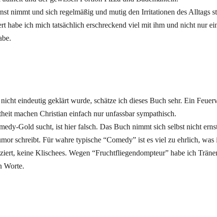
rnst nimmt und sich regelmäßig und mutig den Irritationen des Alltags st
ert habe ich mich tatsächlich erschreckend viel mit ihm und nicht nur ei
abe.
icht eindeutig geklärt wurde, schätze ich dieses Buch sehr. Ein Feuer
heit machen Christian einfach nur unfassbar sympathisch.
y-Gold sucht, ist hier falsch. Das Buch nimmt sich selbst nicht ernst 
mor schreibt. Für wahre typische “Comedy” ist es viel zu ehrlich, was 
voziert, keine Klischees. Wegen “Fruchtfliegendompteur” habe ich Träne
en Worte.