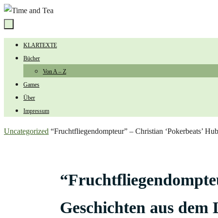
Zum
Inhalt
springen
Zum
KLARTEXTE
Inhalt
Bücher
springen
Von A – Z
Games
Über
Impressum
Start
Uncategorized
“Fruchtfliegendompteur” – Christian ‘Pokerbeats’ Hub
“Fruchtfliegendompteu
Geschichten aus dem L