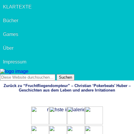
KLARTEXTE
Bücher
Games
Über
Impressum
Zurück zu “Fruchtfliegendompteur” – Christian ‘Pokerbeats’ Huber –
Geschichten aus dem Leben und andere Irritationen
nächste in Galerie »