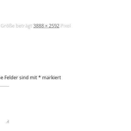
e Größe beträgt
3888 × 2592
Pixel
he Felder sind mit
*
markiert