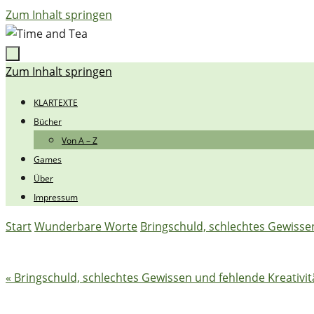
Zum Inhalt springen
Zum Inhalt springen
KLARTEXTE
Bücher
Von A – Z
Games
Über
Impressum
Start
Wunderbare Worte
Bringschuld, schlechtes Gewissen
« Bringschuld, schlechtes Gewissen und fehlende Kreativit