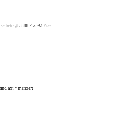
öße beträgt
3888 × 2592
Pixel
sind mit
*
markiert