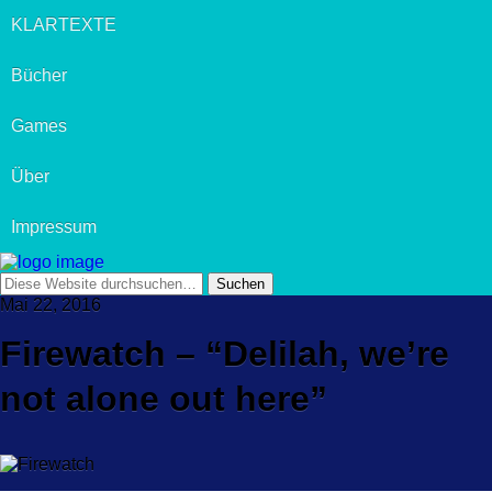
KLARTEXTE
Bücher
Games
Über
Impressum
Mai 22, 2016
Firewatch – “Delilah, we’re
not alone out here”