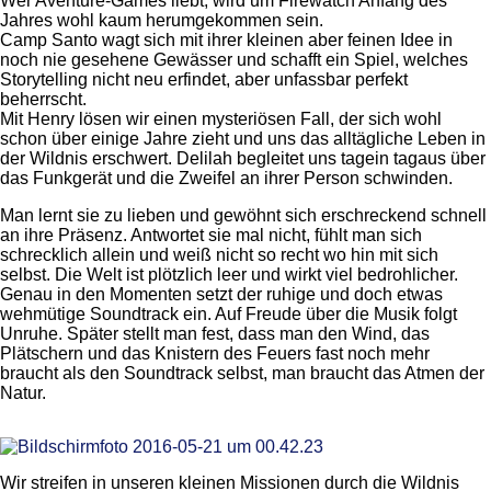
Wer Aventure-Games liebt, wird um Firewatch Anfang des
Jahres wohl kaum herumgekommen sein.
Camp Santo wagt sich mit ihrer kleinen aber feinen Idee in
noch nie gesehene Gewässer und schafft ein Spiel, welches
Storytelling nicht neu erfindet, aber unfassbar perfekt
beherrscht.
Mit Henry lösen wir einen mysteriösen Fall, der sich wohl
schon über einige Jahre zieht und uns das alltägliche Leben in
der Wildnis erschwert. Delilah begleitet uns tagein tagaus über
das Funkgerät und die Zweifel an ihrer Person schwinden.
Man lernt sie zu lieben und gewöhnt sich erschreckend schnell
an ihre Präsenz. Antwortet sie mal nicht, fühlt man sich
schrecklich allein und weiß nicht so recht wo hin mit sich
selbst. Die Welt ist plötzlich leer und wirkt viel bedrohlicher.
Genau in den Momenten setzt der ruhige und doch etwas
wehmütige Soundtrack ein. Auf Freude über die Musik folgt
Unruhe. Später stellt man fest, dass man den Wind, das
Plätschern und das Knistern des Feuers fast noch mehr
braucht als den Soundtrack selbst, man braucht das Atmen der
Natur.
Wir streifen in unseren kleinen Missionen durch die Wildnis