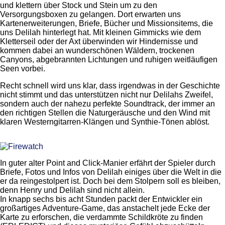
und klettern über Stock und Stein um zu den
Versorgungsboxen zu gelangen. Dort erwarten uns
Kartenerweiterungen, Briefe, Bücher und Missionsitems, die
uns Delilah hinterlegt hat. Mit kleinen Gimmicks wie dem
Kletterseil oder der Axt überwinden wir Hindernisse und
kommen dabei an wunderschönen Wäldern, trockenen
Canyons, abgebrannten Lichtungen und ruhigen weitläufigen
Seen vorbei.
Recht schnell wird uns klar, dass irgendwas in der Geschichte
nicht stimmt und das unterstützen nicht nur Delilahs Zweifel,
sondern auch der nahezu perfekte Soundtrack, der immer an
den richtigen Stellen die Naturgeräusche und den Wind mit
klaren Westerngitarren-Klängen und Synthie-Tönen ablöst.
In guter alter Point and Click-Manier erfährt der Spieler durch
Briefe, Fotos und Infos von Delilah einiges über die Welt in die
er da reingestolpert ist. Doch bei dem Stolpern soll es bleiben,
denn Henry und Delilah sind nicht allein.
In knapp sechs bis acht Stunden packt der Entwickler ein
großartiges Adventure-Game, das anstachelt jede Ecke der
Karte zu erforschen, die verdammte Schildkröte zu finden