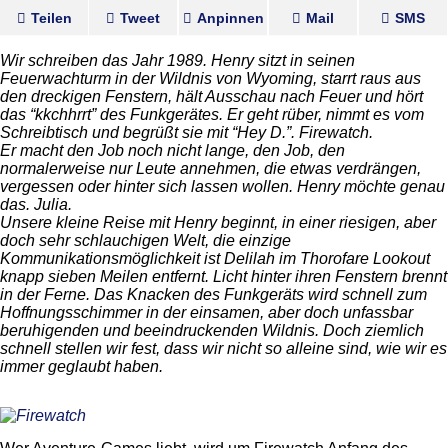
Teilen
Tweet
Anpinnen
Mail
SMS
Wir schreiben das Jahr 1989. Henry sitzt in seinen
Feuerwachturm in der Wildnis von Wyoming, starrt raus aus
den dreckigen Fenstern, hält Ausschau nach Feuer und hört
das “kkchhrrt” des Funkgerätes. Er geht rüber, nimmt es vom
Schreibtisch und begrüßt sie mit “Hey D.”. Firewatch.
Er macht den Job noch nicht lange, den Job, den
normalerweise nur Leute annehmen, die etwas verdrängen,
vergessen oder hinter sich lassen wollen. Henry möchte genau
das. Julia.
Unsere kleine Reise mit Henry beginnt, in einer riesigen, aber
doch sehr schlauchigen Welt, die einzige
Kommunikationsmöglichkeit ist Delilah im Thorofare Lookout
knapp sieben Meilen entfernt. Licht hinter ihren Fenstern brennt
in der Ferne. Das Knacken des Funkgeräts wird schnell zum
Hoffnungsschimmer in der einsamen, aber doch unfassbar
beruhigenden und beeindruckenden Wildnis. Doch ziemlich
schnell stellen wir fest, dass wir nicht so alleine sind, wie wir es
immer geglaubt haben.