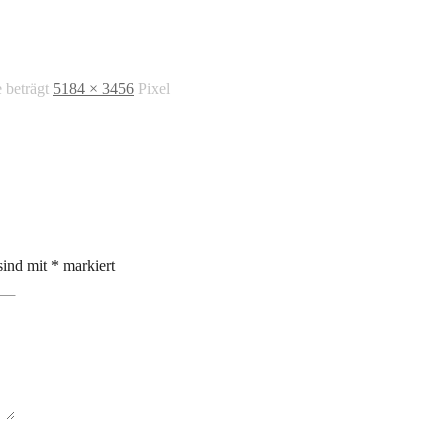
e beträgt
5184 × 3456
Pixel
sind mit
*
markiert