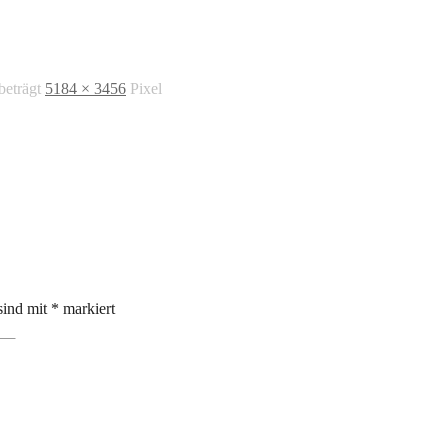
beträgt
5184 × 3456
Pixel
sind mit
*
markiert