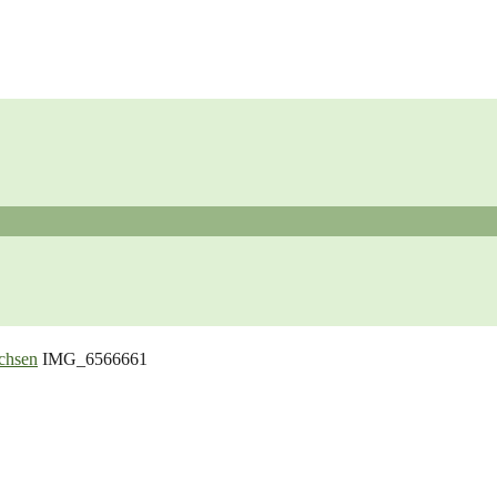
chsen
IMG_6566661