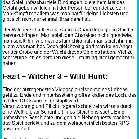
das Spiel unfassbar tiefe Bindungen, die einem fast das
Gefühl geben wirklich mit der Person befreundet zu sein.
Man kämpft mit allem was man hat für deine Liebsten und
gibt sich nicht nur einmal für andere hin.
Der
Witcher
schafft es die wahren Charakterzüge im Spieler
hervorzubringen. Man spielt den Charakter nicht irgendwie,
man spielt ihn, wie man es für richtig hält, man spielt ihn mit
allem was man hat. Doch gleichzeitig darf man keine Angst
vor der Größe und der Wucht dieses Spieles haben. Viel zu
sehr würde ich es bereuen diese Erfahrung nicht gemacht zu
haben.
Fazit –
Witcher
3 – Wild
Hunt
:
Eine der aufregendsten Videospielreisen meines Lebens
geht zu Ende und hinterlässt ein großes klaffendes Loch, das
mit den
DLCs
vorerst gestopft wird.
Verantwortung und Pflicht tragend schnetzeln wir uns durch
eine Welt, die an Schönheit ihres Gleichens sucht. Eine
unfassbare Geschichte und geniale
Nebenquests
machen
das Spiel perfekt und zu dem wahrscheinlich besten
RPG
unserer Zeit.