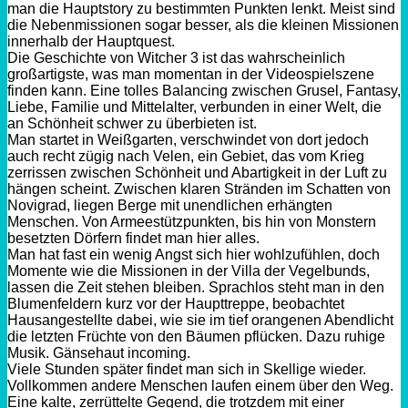
man die Hauptstory zu bestimmten Punkten lenkt. Meist sind
die Nebenmissionen sogar besser, als die kleinen Missionen
innerhalb der
Hauptquest.
Die Geschichte von
Witcher
3 ist das wahrscheinlich
großartigste, was man momentan in der Videospielszene
finden kann. Eine tolles
Balancing
zwischen
Grusel
,
Fantasy
,
Liebe, Familie und Mittelalter, verbunden in einer Welt, die
an Schönheit schwer zu überbieten ist.
Man startet in Weißgarten, verschwindet von dort jedoch
auch recht zügig nach Velen, ein Gebiet, das vom Krieg
zerrissen zwischen Schönheit und Abartigkeit in der Luft zu
hängen scheint. Zwischen klaren Stränden im Schatten von
Novigrad
, liegen Berge mit unendlichen erhängten
Menschen. Von Armeestützpunkten, bis hin von Monstern
besetzten Dörfern findet man hier alles.
Man hat fast ein wenig Angst sich hier wohlzufühlen, doch
Momente wie die Missionen in der Villa der
Vegelbunds
,
lassen die Zeit stehen bleiben. Sprachlos steht man in den
Blumenfeldern kurz vor der Haupttreppe, beobachtet
Hausangestellte dabei, wie sie im tief orangenen Abendlicht
die letzten Früchte von den Bäumen pflücken. Dazu ruhige
Musik. Gänsehaut
incoming.
Viele Stunden später findet man sich in
Skellige
wieder.
Vollkommen andere Menschen laufen einem über den Weg.
Eine kalte,
zerrüttelte
Gegend, die trotzdem mit einer