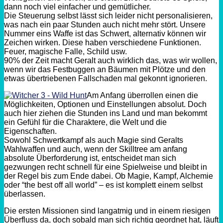
dann noch viel einfacher und gemütlicher.
Die Steuerung selbst lässt sich leider nicht personalisieren,
was nach ein paar Stunden auch nicht mehr stört. Unsere
Nummer eins
Waffe
ist das Schwert, alternativ können wir
Zeichen wirken. Diese haben verschiedene Funktionen.
Feuer, magische Falle, Schild usw.
90%
der Zeit macht
Geralt
auch wirklich das, was wir wollen,
wenn wir das
Festbuggen
an Bäumen mit Plötze und den
etwas übertriebenen Fallschaden mal gekonnt ignorieren.
Am Anfang überrollen einen die
Möglichkeiten, Optionen und Einstellungen absolut. Doch
auch hier ziehen die Stunden ins Land und man bekommt
ein Gefühl für die Charaktere, die Welt und die
Eigenschaften.
Sowohl Schwertkampf als auch Magie sind
Geralts
Wahlwaffen und auch, wenn der
Skilltree
am
anfang
absolute Überforderung ist, entscheidet man sich
gezwungen recht schnell für eine Spielweise und bleibt in
der Regel bis zum Ende dabei. Ob Magie, Kampf, Alchemie
oder
“
the
best
off
all
world
”
– es ist komplett einem selbst
überlassen.
Die ersten Missionen sind langatmig und in einem riesigen
Überfluss da, doch sobald man sich richtig geordnet hat, läuft