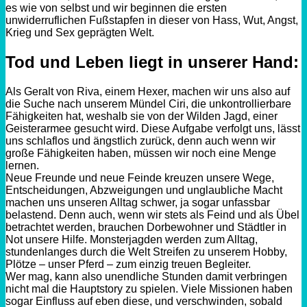
es wie von selbst und wir beginnen die ersten
unwiderruflichen Fußstapfen in dieser von Hass, Wut, Angst,
Krieg und Sex geprägten Welt.
Tod und Leben liegt in unserer Hand:
Als
Geralt
von
Riva
, einem Hexer, machen wir uns also auf
die Suche nach unserem Mündel
Ciri
, die unkontrollierbare
Fähigkeiten hat, weshalb sie von der
Wilden
Jagd, einer
Geisterarmee gesucht wird. Diese Aufgabe verfolgt uns, lässt
uns schlaflos und ängstlich zurück, denn auch wenn wir
große Fähigkeiten haben, müssen wir noch eine Menge
lernen.
Neue Freunde und neue Feinde kreuzen unsere Wege,
Entscheidungen, Abzweigungen und unglaubliche Macht
machen uns unseren Alltag schwer, ja sogar unfassbar
belastend. Denn auch, wenn wir stets als Feind und als Übel
betrachtet werden, brauchen
Dorbewohner
und
Städtler
in
Not unsere Hilfe. Monsterjagden werden zum Alltag,
stundenlanges durch die Welt Streifen zu unserem Hobby,
Plötze – unser Pferd – zum einzig treuen Begleiter.
Wer mag, kann also unendliche Stunden damit verbringen
nicht mal die Hauptstory zu spielen. Viele Missionen haben
sogar Einfluss auf eben diese, und verschwinden, sobald