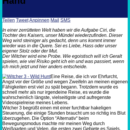
Hand
Teilen
Tweet
Anpinnen
Mail
SMS
In einer zerrütteten Welt haben wir die Aufgabe
Ciri
, die
Tochter des Kaisers, unser Mündel wiederzufinden. Dieser
Weg wird steiniger als gedacht, denn uns kommt immer
wieder was in die Quere. Sei es Liebe, Hass oder unser
eigener Stolz oder der Mut.
Der
Witcher
wird eine Probe. Wie egoistisch will ich
Geralt
spielen, wie viel Risiko geht ich ein und was passiert, wenn
ich mich jetzt und hier anders entscheide.
Eine Reise, die ich vor Ehrfurcht,
Angst vor der Größe und wegen Zweifeln an meinen eigenen
Fähigkeiten erst viel zu spät begann. Trotzdem wurde es
schnell mehr als nur irgendeine Reise, es wurde die
wahrscheinlich längste, vielseitigste und
aufregenste
Videospielreise meines Lebens.
Witcher
3 begrüßt einen mit einer furchtbar
hakeligen
Steuerung, die einige Stunden braucht um so richtig ins Blut
überzugehen. Die Option
“
Alternativ
“
beim
Bewegungsmodus machte mir meinen Weg durch
Weißgarten und Velen, die ersten zwei Gebiete es Spiels,