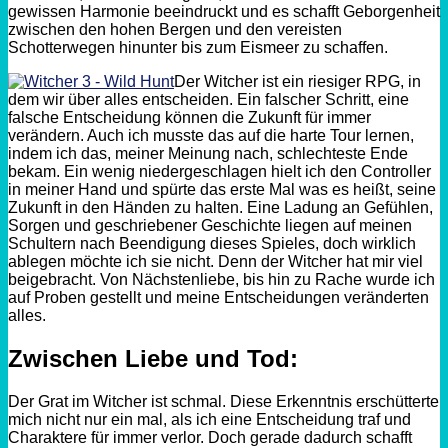
gewissen Harmonie beeindruckt und es schafft Geborgenheit
zwischen den hohen Bergen und den vereisten
Schotterwegen hinunter bis zum Eismeer zu schaffen.
Der
Witcher
ist ein riesiger
RPG
, in
dem wir über alles entscheiden. Ein falscher Schritt, eine
falsche Entscheidung können die Zukunft für immer
verändern. Auch ich musste das auf die harte Tour lernen,
indem ich das, meiner Meinung nach, schlechteste Ende
bekam. Ein wenig niedergeschlagen hielt ich den Controller
in meiner Hand und spürte das erste Mal was es heißt, seine
Zukunft in den Händen zu halten. Eine Ladung an Gefühlen,
Sorgen und geschriebener Geschichte liegen auf meinen
Schultern nach Beendigung dieses Spieles, doch wirklich
ablegen möchte ich sie nicht. Denn der
Witcher
hat mir viel
beigebracht. Von Nächstenliebe, bis hin zu Rache wurde ich
auf Proben gestellt und meine Entscheidungen veränderten
alles.
Zwischen Liebe und Tod:
Der Grat im
Witcher
ist schmal. Diese Erkenntnis erschütterte
mich nicht nur ein mal, als ich eine Entscheidung traf und
Charaktere für immer verlor. Doch gerade dadurch schafft