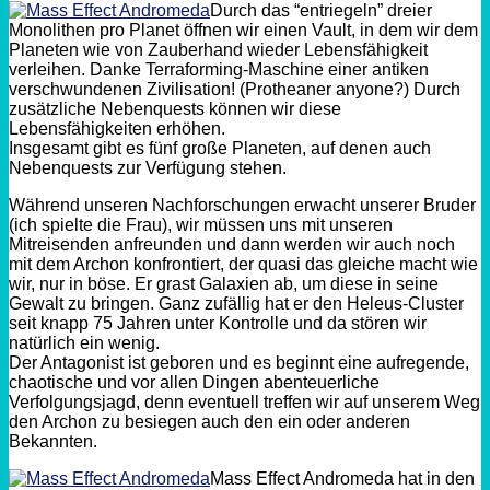
Durch das “entriegeln” dreier
Monolithen pro Planet öffnen wir einen Vault, in dem wir dem
Planeten wie von Zauberhand wieder Lebensfähigkeit
verleihen. Danke Terraforming-Maschine einer antiken
verschwundenen Zivilisation! (Protheaner anyone?) Durch
zusätzliche Nebenquests können wir diese
Lebensfähigkeiten erhöhen.
Insgesamt gibt es fünf große Planeten, auf denen auch
Nebenquests zur Verfügung stehen.
Während unseren Nachforschungen erwacht unserer Bruder
(ich spielte die Frau), wir müssen uns mit unseren
Mitreisenden anfreunden und dann werden wir auch noch
mit dem Archon konfrontiert, der quasi das gleiche macht wie
wir, nur in böse. Er grast Galaxien ab, um diese in seine
Gewalt zu bringen. Ganz zufällig hat er den Heleus-Cluster
seit knapp 75 Jahren unter Kontrolle und da stören wir
natürlich ein wenig.
Der Antagonist ist geboren und es beginnt eine aufregende,
chaotische und vor allen Dingen abenteuerliche
Verfolgungsjagd, denn eventuell treffen wir auf unserem Weg
den Archon zu besiegen auch den ein oder anderen
Bekannten.
Mass Effect Andromeda hat in den