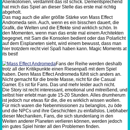
Alienkolonien, verdammt das ist schick. Dementsprechend
hat mich das Spiel an dieser Stelle das erste mal richtig
abgeholt.
Das mag auch die aller größte Stärke von Mass Effect
Andromeda sein. Auch, wenn es ein bisschen dauert, die
Grafik, die Welten und die Effekte sind wirklich schön. In
den Momenten, wenn man das erste mal einem Architekten
begegnet, mit Sam die Konsolen bedient oder das Polarlicht
auf dem Eisplaneten sieht, wird einem bewusst, dass man
hier trotzdem recht viel Spaß haben kann. Magic Moments at
its best!
Fans der Reihe werden deshalb
trotz all der Kritikpunkte einen Riesenpaß mit dem Spiel
haben. Denn Mass Effect Andromeda fühlt sich anders an.
Nicht gemacht für die breite Masse, nicht für die Casual
Gamer. Es ist für Fans. Das und mehr leider auch nicht.
Die Story ist recht interessant, emotional und mitreißend, und
selbst hier erlebt man gute 15-20 Stunden. Alles drumherum
ist jedoch nur etwas für die, die es wirklich wissen wollen.
Für mich waren die Nebenmissionen zu belanglos, zu öde
und die NPCs und ihre Geschichten zu einfallslos. Liebhaber
dieser Mechaniken, Fans, die sich stundenlang in den
Weiten anderer Planeten verlieren können, werden jedoch
ein gutes Spiel hinter all den Problemen finden.