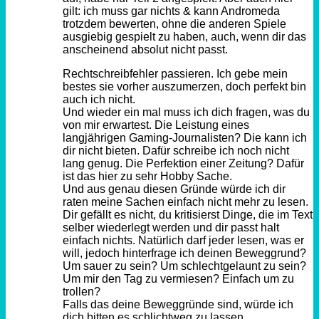
gilt: ich muss gar nichts & kann Andromeda
trotzdem bewerten, ohne die anderen Spiele
ausgiebig gespielt zu haben, auch, wenn dir das
anscheinend absolut nicht passt.
Rechtschreibfehler passieren. Ich gebe mein
bestes sie vorher auszumerzen, doch perfekt bin
auch ich nicht.
Und wieder ein mal muss ich dich fragen, was du
von mir erwartest. Die Leistung eines
langjährigen Gaming-Journalisten? Die kann ich
dir nicht bieten. Dafür schreibe ich noch nicht
lang genug. Die Perfektion einer Zeitung? Dafür
ist das hier zu sehr Hobby Sache.
Und aus genau diesen Gründe würde ich dir
raten meine Sachen einfach nicht mehr zu lesen.
Dir gefällt es nicht, du kritisierst Dinge, die im Text
selber wiederlegt werden und dir passt halt
einfach nichts. Natürlich darf jeder lesen, was er
will, jedoch hinterfrage ich deinen Beweggrund?
Um sauer zu sein? Um schlechtgelaunt zu sein?
Um mir den Tag zu vermiesen? Einfach um zu
trollen?
Falls das deine Beweggründe sind, würde ich
dich bitten es schlichtweg zu lassen.