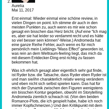
Aurelia
Mai 11, 2017
Erst einmal: Wieder einmal eine schöne review, in
vielen Dingen on point. Ich stimme dir auch in den
meisten Punkten zu, auch wenn es mir wie schon
gesagt ein bisschen das Herz bricht. (Auf eine “Ich mag
es, aber sie hat leider so verdammt recht und es hätte
so viel besser sein können”-Weise.) Andromeda hat
eine ganze Reihe Fehler, auch wenn es für mich
persönlich mein Lieblings-“Mass Effect” geworden ist,
was rein an dem Weltraum-feeling liegt, das mich da
mit diesem Entdecker-Ding erst richtig zu fassen
bekommen hat.
Was ich ehrlich gesagt aber eigentlich sehr gut finde,
ist Ryder bzw. die Tatsache, dass Ryder eben Ryder ist
und man sie/ihn charakterlich relativ wenig verändern
und eben nicht sich selbst spielen kann. Das hat für
mich der Dynamik zwischen den Figuren wenigstens
ein bisschen Kontur gegeben, obwohl im Storytelling
Andromeda ziemlich schwach ist. (Von den beiden
Romance-Plots, die ich gespielt habe, habe ich noch
immer Kopfschmerzen.) Und den Kritikpunkt mit dem