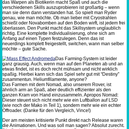
das Warpen als Biotikerin macht Spaß und auch die
verschiedenen Skills auszuprobieren ist großartig – wenn
man sie denn dann verstanden hat. So spielt man Ryder
genau, wie man möchte. Ob man lieber mit Cryostrahlen
schießt oder Novabomben auf den Boden wirft, ist jedem frei
überlassen. Den Punkt macht das Skillsystem unglaublich
richtig. Eine komplette Individualisierung, ohne sich am
Anfang auf einen Typen festzulegen. Denn das ist
neuerdings komplett freigestellt, switchen, wann man selber
möchte – gute Sache.
Das Farming-System ist leider
ganz grausig. Auch, wenn man auf den Planeten ab und an
etwas findet, ist es doch recht mühsam und nicht wirklich
spaßig. Hierbei kann sich das Spiel sehr gut mit “Destiny”
zusammentun. Heliumfilamente, anyone?
Das Farmen mit dem Nomad, also unserem Rover, ist
ähnlich arm an Spaß, aber deutlich effizienter als den
ganzen Kram von Hand einzusammeln. Apropos Nomad:
Dieser steuert sich nicht mehr wie ein Luftballon auf LSD
(wie noch der Mako in Teil 1), sondern mehr wie ein echter
Offroader. (Danke für den Vergleich, Vince!)
Der am meisten kritisierte Punkt direkt nach Release waren
die Animationen. Und was soll man sagen? Absolut zurecht.