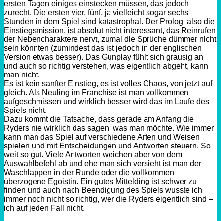
ersten Tagen einiges einstecken müssen, das jedoch
zurecht. Die ersten vier, fünf, ja vielleicht sogar sechs
Stunden in dem Spiel sind katastrophal. Der Prolog, also die
Einstiegsmission, ist absolut nicht interessant, das Reinrufen
der Nebencharaktere nervt, zumal die Sprüche dümmer nicht
sein könnten (zumindest das ist jedoch in der englischen
Version etwas besser). Das Gunplay fühlt sich grausig an
und auch so richtig verstehen, was eigentlich abgeht, kann
man nicht.
Es ist kein sanfter Einstieg, es ist volles Chaos, von jetzt auf
gleich. Als Neuling im Franchise ist man vollkommen
aufgeschmissen und wirklich besser wird das im Laufe des
Spiels nicht.
Dazu kommt die Tatsache, dass gerade am Anfang die
Ryders nie wirklich das sagen, was man möchte. Wie immer
kann man das Spiel auf verschiedene Arten und Weisen
spielen und mit Entscheidungen und Antworten steuern. So
weit so gut. Viele Antworten weichen aber von dem
Auswahlbefehl ab und ehe man sich versieht ist man der
Waschlappen in der Runde oder die vollkommen
überzogene Egoistin. Ein gutes Mittelding ist schwer zu
finden und auch nach Beendigung des Spiels wusste ich
immer noch nicht so richtig, wer die Ryders eigentlich sind –
ich auf jeden Fall nicht.