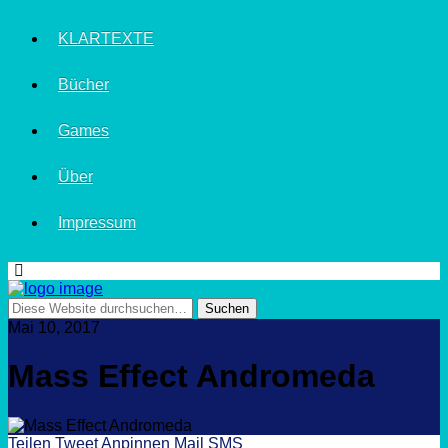
KLARTEXTE
Bücher
Games
Über
Impressum
Mai 10, 2017
Mass Effect Andromeda
Teilen
Tweet
Anpinnen
Mail
SMS