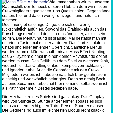
Wie immer haben wir mit unserem
Raumschiff, der Tempest, unseren Hub, an dem wir mit den
Crewmitgliedern quatschen, uns Quests holen, Gegenstände
craften, hier und da ein wenig rumvögeln und natürlich
forschen.
Doch hier gibt es einige Dinge, die sich ein wenig
rückschrittlich anfühlen. Sowohl das Crafting- als auch das
Forschungsmenü sind deutlich umständlicher, als sie sein
sollten. Die Menüführung ist grausig. Mal bestätigt man mit
der einen Taste, mal mit der anderen. Das führt zu totalem
Chaos und einer fehlenden Übersicht. Sämtliche Menüs
werden kaum erklärt, weshalb mir als Mass Effect-Neuling
das Skillsystem einmal in einer kleinen Privatstunde erklärt
werden musste. Das Gefühl mit dem Spiel zu wachsen fehlt,
wodurch ich das Crafting einfach komplett vernachlässigt
und ignoriert habe. Auch die Gespräche mit den Crew-
Mitgliedern waren, ich habe sie natürlich brav geführt, sehr
einseitig und wortwörtlich belanglos. Denn so richtig Bock
auf eine Zusammenarbeit hat hier niemand, selbst wenn ich
als Pathfinder mein Bestes gegeben habe.
Die Mechaniken des Spiels sind ganz okay. Das Gunplay
wird von Stunde zu Stunde angenehmer, sodass es sich
doch zu einem recht guten Third-Person-Shooter mausert.
Die Gegner sind auch im leichtesten Modus recht knackig,