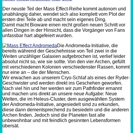
Der neuste Teil der Mass Effect-Reihe kommt autonom und
unabhängig daher, wendet sich also komplett vom Plot der
ersten drei Teile ab und macht sein eigenes Ding.
Damit macht Bioware einen recht großen neuen Schritt vor
allen Dingen in der Hinsicht, dass die Vorgänger von Fans
unfassbar hart abgefeiert wurden.
Die Andromeda-Initiative, die
bereits während der Geschehnisse von Teil zwei in die
Weiten unzähliger Galaxien aufgebrochen ist, verlief leider
absolut nicht so, wie sie sollte. Von den vier Archen, gefüllt
mit verschiedenen Kolonien verschiedenster Rassen, kommt
nur eine an – die der Menschen.
Wir erwachen aus unserem Cryo-Schlaf als eines der Ryder-
Geschwister und werden direkt ins Geschehen geworfen.
Nach viel hin und her werden wir zum Pathfinder ernannt
und machen uns direkt an unsere neue Aufgabe: Neue
Welten, die im Heleus-Cluster, dem ausgewählten System
der Andromeda-Initiative, angesiedelt sind zu erkunden,
diese dann dementsprechend zu besiedeln und die anderen
Archen finden. Jedoch sind die Planeten fast alle
unbewohnbar und mit feindlich gesinnten Lebensformen
übersät.