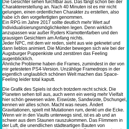
Die Gesichter sehen furchtbar aus. Das fängt schon bei der
Charaktererstellung an. Nach 40 Minuten ist es mir nicht
gelungen, einen ordentlichen Charakter zu erstellen, also
habe ich den vorgefertigten genommen.
Ein RPG im Jahre 2017 sollte deutlich mehr Wert auf
Individualisierungsmöglichkeiten legen. Denn wirklich
anzupassen war außer Ryders Klamottenfarben und den
grausigen Gesichtern am Anfang nichts.
Jeder NPC, mit dem wir reden, sieht aus wie geknetet und
dann lieblos animiert. Die Münder bewegen sich wie bei der
Augsburger Puppenkiste und zerstören das Feeling
augenblicklich.
Ähnliche Probleme haben die Frames, zumindest in der von
mir getesteten PS4-Version. Unzählige Framedrops in der
eigentlich unglaublich schönen Welt machen das Space-
Feeling leider total kaputt.
Die Grafik des Spiels ist doch trotzdem recht schick. Die
Planeten sehen toll aus, auch wenn ein wenig mehr Vielfalt
hier schön gewesen wäre. Eiswüste, Sandwüste, Dschungel,
kennen wir alles schon. Macht was neues. Ändert
Gravitationen, spielt mit Mutationen rum, denkt um die Ecke.
Wenn wir in den Vaults unterwegs sind, ist es ab und an
schwer aus dem Staunen rauszukommen. Das Flimmern in
der Luft, die unendlichen städteartigen Bauten von