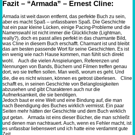
Fazit – “Armada” – Ernest Cline:
Armada ist weit davon entfernt, das perfekte Buch zu sein,
aber es macht Spaß – unfassbaren Spaß. Die Geschichte
hat ein paar kleine Lücken, einige Pacing-Probleme und die
Namenswahl ist nicht immer die Glücklichste (Lightman,
really?), doch es passt alles perfekt in das charmante Bild,
was Cline in diesem Buch erschafft. Charmant ist und bleibt
das am besten passende Wort für seine Geschichten. Es ist
ein wenig wie nach Hause kommen, man fühlt sich direkt
wohl. Auch die vielen Anspielungen, Referenzen und
Nennungen von Bands, Büchern und Filmen treffen genau
dort, wo sie treffen sollen. Man weiß, worum es geht. Und
die, die es nicht wissen, können es getrost überlesen. Cline
schafft es, in seinen Geschichte von Belanglosigkeiten
abzusehen und gibt Charakteren auch nur die
Aufmerksamkeit, die sie benötigen.
Jedoch baut er eine Welt und eine Bindung auf, die man
nach Beendigung des Buches wirklich vermisst. Ein paar
Seiten mehr hätten der Geschichte und dem Buch wirklich
gut getan. Armada ist eins dieser Bücher, die man schließt
und denen man nachtrauert. Auch, wenn es Fehler macht, ist
es unfassbar liebenswert und ich hatte eine verdammt gute
Zeit.