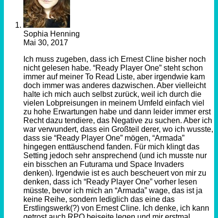
Sophia Henning
Mai 30, 2017
Ich muss zugeben, dass ich Ernest Cline bisher noch
nicht gelesen habe. “Ready Player One” steht schon
immer auf meiner To Read Liste, aber irgendwie kam
doch immer was anderes dazwischen. Aber vielleicht
halte ich mich auch selbst zurück, weil ich durch die
vielen Lobpreisungen in meinem Umfeld einfach viel
zu hohe Erwartungen habe und dann leider immer erst
Recht dazu tendiere, das Negative zu suchen. Aber ich
war verwundert, dass ein Großteil derer, wo ich wusste,
dass sie “Ready Player One” mögen, “Armada”
hingegen enttäuschend fanden. Für mich klingt das
Setting jedoch sehr ansprechend (und ich musste nur
ein bisschen an Futurama und Space Invaders
denken). Irgendwie ist es auch bescheuert von mir zu
denken, dass ich “Ready Player One” vorher lesen
müsste, bevor ich mich an “Armada” wage, das ist ja
keine Reihe, sondern lediglich das eine das
Erstlingswerk(?) von Ernest Cline. Ich denke, ich kann
getrost auch RPO beiseite legen und mir erstmal