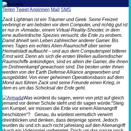
Teilen
Tweet
Anpinnen
Mail
SMS
Zack Lightman ist ein Träumer und Geek. Seine Freizeit
verbringt er am liebsten vor dem Computer, und richtig gut ist
er nur in ›Armada‹, einem Virtual-Reality-Shooter, in dem
eine außerirdische Spezies versucht, die Erde zu erobern.
Damit ähnelt sein Leben zahlreicher anderer Gamer. Bis
eines Tages ein echtes Alien-Raumschiff über seiner
Heimatstadt auftaucht – und aus dem Computerspiel bitterer
Ernst wird. Denn als sich die ersten Wellen außerirdischer
Raumschiffe ankündigen, sind es allein die Gamer, die ihnen
im Drohnenkampf gewachsen sind. Die besten unter ihnen
werden von der Earth Defense Alliance angeworben und
ausgebildet. Von einer geheimen Operationsbasis auf dem
Mond aus führen Zack und seine Freunde einen Krieg, in
dem es um das Schicksal der Erde geht.
Was würdest du sagen, wenn von jetzt auf gleich
jemand vor deiner Schule steht und dir sagen würde:“Steig
ein Kumpel, wir müssen die Erde vor einem Alienangriff
beschützen“? Genau, du würdest vermutlich verwirrt
dreinblicken und denken, dass derjenige spinnt. Jedoch
wurden du und ich auch nicht jahrelang auf den Alienangriff
durch ein Videospiel vorbereitet. Doch um das ganze noch