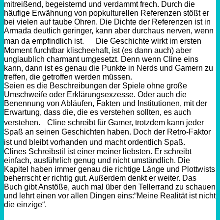
mitreißend, begeisternd und verdammt frech. Durch die
häufige Erwähnung von popkulturellen Referenzen stößt er
bei vielen auf taube Ohren. Die Dichte der Referenzen ist in
Armada deutlich geringer, kann aber durchaus nerven, wenn
man da empfindlich ist. Die Geschichte wirkt im ersten
Moment furchtbar klischeehaft, ist (es dann auch) aber
unglaublich charmant umgesetzt. Denn wenn Cline eins
kann, dann ist es genau die Punkte in Nerds und Gamern zu
treffen, die getroffen werden müssen.
Seien es die Beschreibungen der Spiele ohne große
Umschweife oder Erklärungsexzesse. Oder auch die
Benennung von Abläufen, Fakten und Institutionen, mit der
Erwartung, dass die, die es verstehen sollten, es auch
verstehen. Cline schreibt für Gamer, trotzdem kann jeder
Spaß an seinen Geschichten haben. Doch der Retro-Faktor
ist und bleibt vorhanden und macht ordentlich Spaß.
Clines Schreibstil ist einer meiner liebsten. Er schreibt
einfach, ausführlich genug und nicht umständlich. Die
Kapitel haben immer genau die richtige Länge und Plottwists
beherrscht er richtig gut. Außerdem denkt er weiter. Das
Buch gibt Anstöße, auch mal über den Tellerrand zu schauen
und lehrt einen vor allen Dingen eins:“Meine Realität ist nicht
die einzige“.