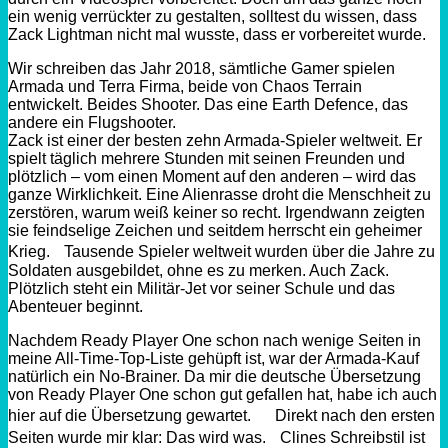
ein wenig verrückter zu gestalten, solltest du wissen, dass
Zack Lightman nicht mal wusste, dass er vorbereitet wurde.
Wir schreiben das Jahr 2018, sämtliche Gamer spielen
Armada und Terra Firma, beide von Chaos Terrain
entwickelt. Beides Shooter. Das eine Earth Defence, das
andere ein Flugshooter.
Zack ist einer der besten zehn Armada-Spieler weltweit. Er
spielt täglich mehrere Stunden mit seinen Freunden und
plötzlich – vom einen Moment auf den anderen – wird das
ganze Wirklichkeit. Eine Alienrasse droht die Menschheit zu
zerstören, warum weiß keiner so recht. Irgendwann zeigten
sie feindselige Zeichen und seitdem herrscht ein geheimer
Krieg. Tausende Spieler weltweit wurden über die Jahre zu
Soldaten ausgebildet, ohne es zu merken. Auch Zack.
Plötzlich steht ein Militär-Jet vor seiner Schule und das
Abenteuer beginnt.
Nachdem Ready Player One schon nach wenige Seiten in
meine All-Time-Top-Liste gehüpft ist, war der Armada-Kauf
natürlich ein No-Brainer. Da mir die deutsche Übersetzung
von Ready Player One schon gut gefallen hat, habe ich auch
hier auf die Übersetzung gewartet. Direkt nach den ersten
Seiten wurde mir klar: Das wird was. Clines Schreibstil ist