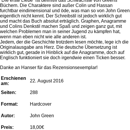
“Die erste Liebe” ist definitiv das Schwächste von Greens
Büchern. Die Charaktere sind außer Colin und Hassan
furchtbar eindimensional und öde, was man so von John Green
eigentlich nicht kennt. Der Schreibstil ist jedoch wirklich gut
und macht das Buch absolut erträglich. Graphen, Anagramme
und Colins Denkstil machen Spaß und zeigen ganz gut, mit
welchen Problemen man in seiner Jugend zu kämpfen hat,
wenn man eben nicht wie alle anderen ist.
Jedem, der die Geschichte trotzdem lesen möchte, lege ich die
Originalausgabe ans Herz. Die deutsche Übersetzung ist
wirklich gut, gerade in Hinblick auf die Anagramme, doch auf
Englisch funktioniert sie doch irgendwie einen Ticken besser.
Danke an Hanser für das Rezensionsexemplar!
Erschienen
22. August 2016
am:
Seiten:
288
Format:
Hardcover
Autor:
John Green
Preis:
18,00€