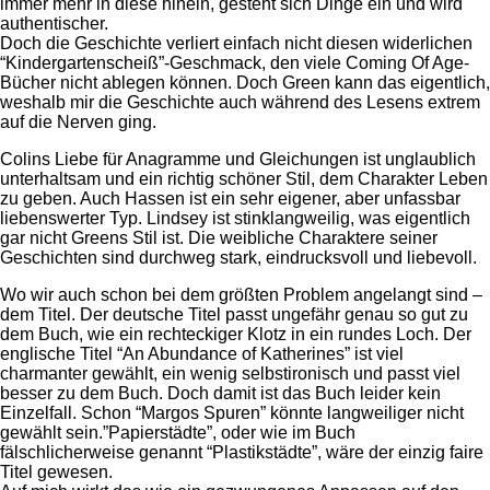
immer mehr in diese hinein, gesteht sich Dinge ein und wird
authentischer.
Doch die Geschichte verliert einfach nicht diesen widerlichen
“Kindergartenscheiß”-Geschmack, den viele Coming Of Age-
Bücher nicht ablegen können. Doch Green kann das eigentlich,
weshalb mir die Geschichte auch während des Lesens extrem
auf die Nerven ging.
Colins Liebe für Anagramme und Gleichungen ist unglaublich
unterhaltsam und ein richtig schöner Stil, dem Charakter Leben
zu geben. Auch Hassen ist ein sehr eigener, aber unfassbar
liebenswerter Typ. Lindsey ist stinklangweilig, was eigentlich
gar nicht Greens Stil ist. Die weibliche Charaktere seiner
Geschichten sind durchweg stark, eindrucksvoll und liebevoll.
Wo wir auch schon bei dem größten Problem angelangt sind –
dem Titel. Der deutsche Titel passt ungefähr genau so gut zu
dem Buch, wie ein rechteckiger Klotz in ein rundes Loch. Der
englische Titel “An Abundance of Katherines” ist viel
charmanter gewählt, ein wenig selbstironisch und passt viel
besser zu dem Buch. Doch damit ist das Buch leider kein
Einzelfall. Schon “Margos Spuren” könnte langweiliger nicht
gewählt sein.”Papierstädte”, oder wie im Buch
fälschlicherweise genannt “Plastikstädte”, wäre der einzig faire
Titel gewesen.