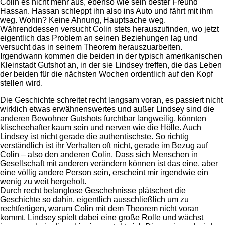
Colin es nicht mehr aus, ebenso wie sein bester Freund
Hassan. Hassan schleppt ihn also ins Auto und fährt mit ihm
weg. Wohin? Keine Ahnung, Hauptsache weg.
Währenddessen versucht Colin stets herauszufinden, wo jetzt
eigentlich das Problem an seinen Beziehungen lag und
versucht das in seinem Theorem herauszuarbeiten.
Irgendwann kommen die beiden in der typisch amerikanischen
Kleinstadt Gutshot an, in der sie Lindsey treffen, die das Leben
der beiden für die nächsten Wochen ordentlich auf den Kopf
stellen wird.
Die Geschichte schreitet recht langsam voran, es passiert nicht
wirklich etwas erwähnenswertes und außer Lindsey sind die
anderen Bewohner Gutshots furchtbar langweilig, könnten
klischeehafter kaum sein und nerven wie die Hölle. Auch
Lindsey ist nicht gerade die authentischste. So richtig
verständlich ist ihr Verhalten oft nicht, gerade im Bezug auf
Colin – also den anderen Colin. Dass sich Menschen in
Gesellschaft mit anderen verändern können ist das eine, aber
eine völlig andere Person sein, erscheint mir irgendwie ein
wenig zu weit hergeholt.
Durch recht belanglose Geschehnisse plätschert die
Geschichte so dahin, eigentlich ausschließlich um zu
rechtfertigen, warum Colin mit dem Theorem nicht voran
kommt. Lindsey spielt dabei eine große Rolle und wächst