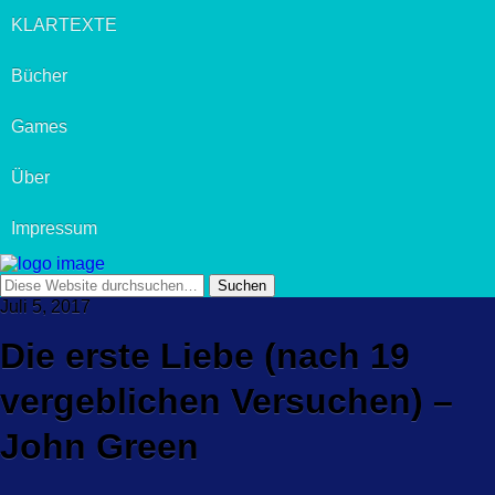
KLARTEXTE
Bücher
Games
Über
Impressum
Juli 5, 2017
Die erste Liebe (nach 19
vergeblichen Versuchen) –
John Green