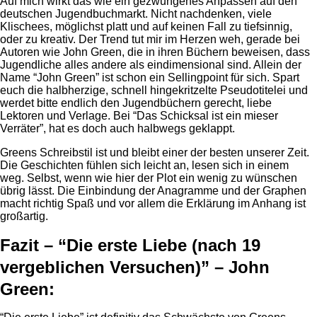
Auf mich wirkt das wie ein gezwungenes Anpassen auf den
deutschen Jugendbuchmarkt. Nicht nachdenken, viele
Klischees, möglichst platt und auf keinen Fall zu tiefsinnig,
oder zu kreativ. Der Trend tut mir im Herzen weh, gerade bei
Autoren wie John Green, die in ihren Büchern beweisen, dass
Jugendliche alles andere als eindimensional sind. Allein der
Name “John Green” ist schon ein Sellingpoint für sich. Spart
euch die halbherzige, schnell hingekritzelte Pseudotitelei und
werdet bitte endlich den Jugendbüchern gerecht, liebe
Lektoren und Verlage. Bei “Das Schicksal ist ein mieser
Verräter”, hat es doch auch halbwegs geklappt.
Greens Schreibstil ist und bleibt einer der besten unserer Zeit.
Die Geschichten fühlen sich leicht an, lesen sich in einem
weg. Selbst, wenn wie hier der Plot ein wenig zu wünschen
übrig lässt. Die Einbindung der Anagramme und der Graphen
macht richtig Spaß und vor allem die Erklärung im Anhang ist
großartig.
Fazit – “Die erste Liebe (nach 19
vergeblichen Versuchen)” – John
Green: