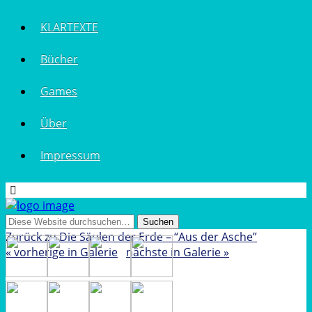
KLARTEXTE
Bücher
Games
Über
Impressum
Zurück zu Die Säulen der Erde – “Aus der Asche”
« vorherige in Galerie
nächste in Galerie »