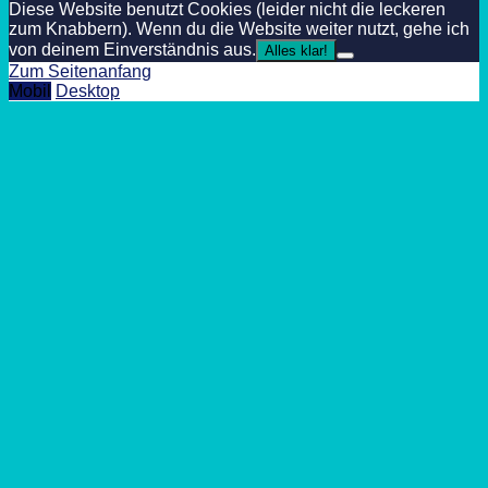
Diese Website benutzt Cookies (leider nicht die leckeren
zum Knabbern). Wenn du die Website weiter nutzt, gehe ich
von deinem Einverständnis aus.
Alles klar!
Zum Seitenanfang
Mobil
Desktop