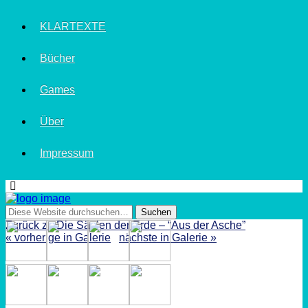
KLARTEXTE
Bücher
Games
Über
Impressum
Zurück zu Die Säulen der Erde – “Aus der Asche”
« vorherige in Galerie
nächste in Galerie »