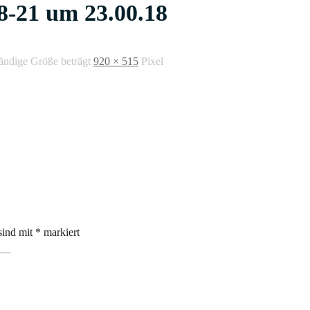
8-21 um 23.00.18
tändige Größe beträgt
920 × 515
Pixel
sind mit
*
markiert