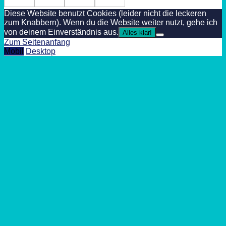
Diese Website benutzt Cookies (leider nicht die leckeren
zum Knabbern). Wenn du die Website weiter nutzt, gehe ich
von deinem Einverständnis aus.
Alles klar!
Zum Seitenanfang
Mobil
Desktop