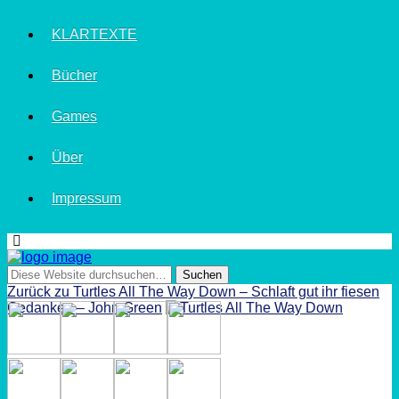
KLARTEXTE
Bücher
Games
Über
Impressum
Zurück zu Turtles All The Way Down – Schlaft gut ihr fiesen
Gedanken – John Green