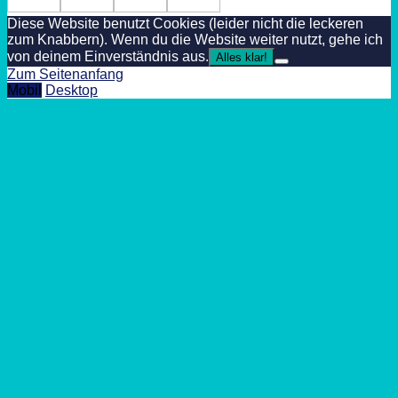
Diese Website benutzt Cookies (leider nicht die leckeren
zum Knabbern). Wenn du die Website weiter nutzt, gehe ich
von deinem Einverständnis aus.
Alles klar!
Zum Seitenanfang
Mobil
Desktop