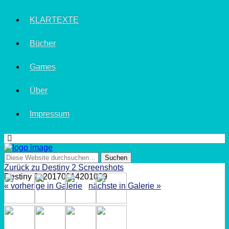
KLARTEXTE
Bücher
Games
Über
Impressum
Zurück zu Destiny 2 Screenshots
Destiny 2_20170914201039
« vorherige in Galerie
nächste in Galerie »