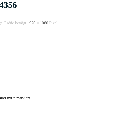
4356
ge Größe beträgt
1920 × 1080
Pixel
sind mit
*
markiert