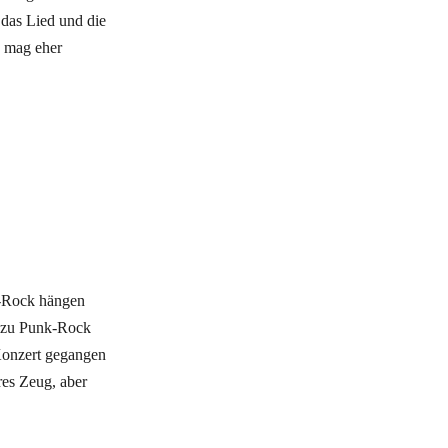
 das Lied und die
h mag eher
k-Rock hängen
l zu Punk-Rock
Konzert gegangen
res Zeug, aber