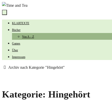
Zum
Inhalt
springen
Zum
KLARTEXTE
Inhalt
Bücher
springen
Von A – Z
Games
Über
Impressum
Start
Archiv nach Kategorie "Hingehört"
Kategorie:
Hingehört