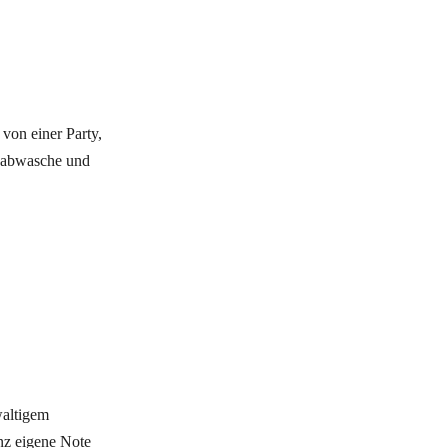
von einer Party,
d abwasche und
waltigem
nz eigene Note