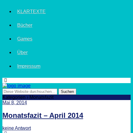
KLARTEXTE
Bücher
Games
Über
Impressum
Kategorien ›
Monatsfazit
Mai 8, 2014
Monatsfazit – April 2014
keine Antwort