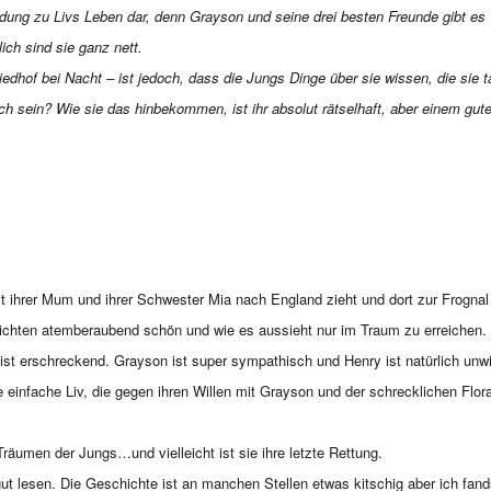
dung zu Livs Leben dar, denn Grayson und seine drei besten Freunde gibt es w
ich sind sie ganz nett.
riedhof bei Nacht – ist jedoch, dass die Jungs Dinge über sie wissen, die sie 
ch sein? Wie sie das hinbekommen, ist ihr absolut rätselhaft, aber einem gut
!
it ihrer Mum und ihrer Schwester Mia nach England zieht und dort zur Frogna
hichten atemberaubend schön und wie es aussieht nur im Traum zu erreichen.
 ist erschreckend. Grayson ist super sympathisch und Henry ist natürlich unwi
ie einfache Liv, die gegen ihren Willen mit Grayson und der schrecklichen Flor
räumen der Jungs…und vielleicht ist sie ihre letzte Rettung.
h gut lesen. Die Geschichte ist an manchen Stellen etwas kitschig aber ich fan