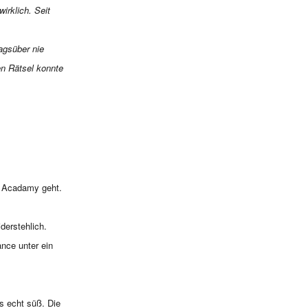
irklich. Seit
tagsüber nie
en Rätsel konnte
l Acadamy geht.
derstehlich.
ance unter ein
ds echt süß. Die