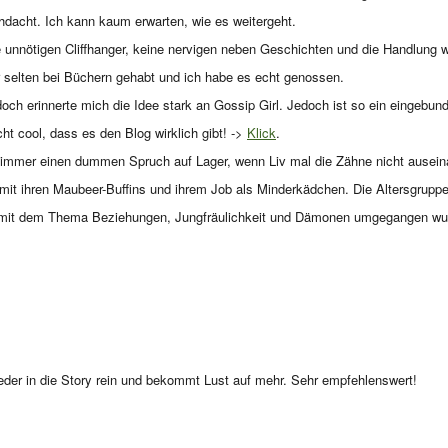
chdacht. Ich kann kaum erwarten, wie es weitergeht.
ne unnötigen Cliffhanger, keine nervigen neben Geschichten und die Handlung w
hr selten bei Büchern gehabt und ich habe es echt genossen.
edoch erinnerte mich die Idee stark an Gossip Girl. Jedoch ist so ein eingebun
t cool, dass es den Blog wirklich gibt! ->
Klick
.
hat immer einen dummen Spruch auf Lager, wenn Liv mal die Zähne nicht ause
h mit ihren Maubeer-Buffins und ihrem Job als Minderkädchen. Die Altersgrupp
cker mit dem Thema Beziehungen, Jungfräulichkeit und Dämonen umgegangen wur
ieder in die Story rein und bekommt Lust auf mehr. Sehr empfehlenswert!