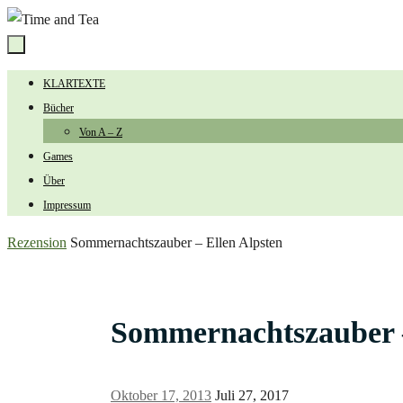
Zum
Inhalt
springen
Zum
KLARTEXTE
Inhalt
Bücher
springen
Von A – Z
Games
Über
Impressum
Start
Rezension
Sommernachtszauber – Ellen Alpsten
Sommernachtszauber –
Oktober 17, 2013
Juli 27, 2017