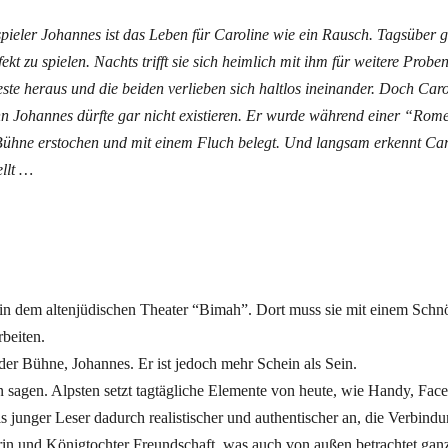
ieler Johannes ist das Leben für Caroline wie ein Rausch. Tagsüber gi
fekt zu spielen. Nachts trifft sie sich heimlich mit ihm für weitere Prob
ste heraus und die beiden verlieben sich haltlos ineinander. Doch Caro
 Johannes dürfte gar nicht existieren. Er wurde während einer “Rome
Bühne erstochen und mit einem Fluch belegt. Und langsam erkennt Caro
ellt …
lia in dem altenjüdischen Theater “Bimah”. Dort muss sie mit einem Schn
beiten.
er Bühne, Johannes. Er ist jedoch mehr Schein als Sein.
 sagen. Alpsten setzt tagtägliche Elemente von heute, wie Handy, Fac
s junger Leser dadurch realistischer und authentischer an, die Verbindun
rin und Königtochter Freundschaft, was auch von außen betrachtet gan