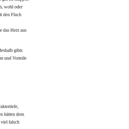
ch, wohl oder
it den Fluch
ne das Herz aus
deshalb gibts
hm und Vorteile
aktertiefe,
en hätten dem
viel falsch