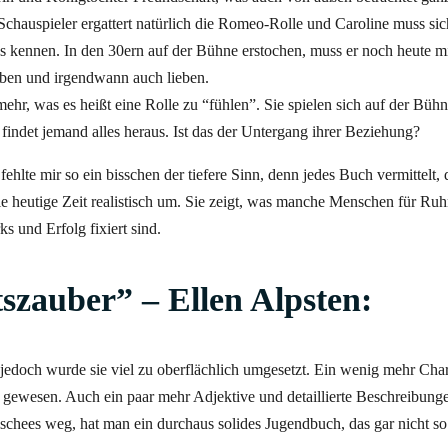
chauspieler ergattert natürlich die Romeo-Rolle und Caroline muss si
es kennen. In den 30ern auf der Bühne erstochen, muss er noch heute m
leben und irgendwann auch lieben.
mehr, was es heißt eine Rolle zu “fühlen”. Sie spielen sich auf der Büh
n findet jemand alles heraus. Ist das der Untergang ihrer Beziehung?
fehlte mir so ein bisschen der tiefere Sinn, denn jedes Buch vermittelt, 
die heutige Zeit realistisch um. Sie zeigt, was manche Menschen für Ru
 und Erfolg fixiert sind.
szauber” – Ellen Alpsten:
, jedoch wurde sie viel zu oberflächlich umgesetzt. Ein wenig mehr Char
 gewesen. Auch ein paar mehr Adjektive und detaillierte Beschreibung
schees weg, hat man ein durchaus solides Jugendbuch, das gar nicht so 