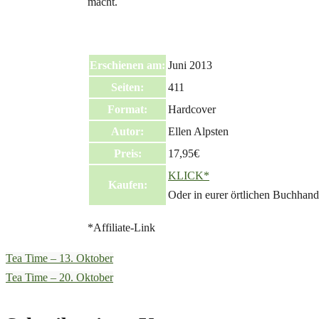
macht.
Erschienen am:
Juni 2013
Seiten:
411
Format:
Hardcover
Autor:
Ellen Alpsten
Preis:
17,95€
KLICK*
Kaufen:
Oder in eurer örtlichen Buchhand
*Affiliate-Link
Tea Time – 13. Oktober
Tea Time – 20. Oktober