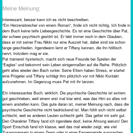
Meine Meinung:
Interessant, besser kann ich es nicht beschreiben.
“Ein Herzensbrecher von einem Roman”, finde ich nicht richtig. Ich finde in
dem Buch keine teife Liebesgeschichte. Es ist eine Geschichte über Pat,
der schwer psychisch gestört ist. Er lebt immer noch in dem Glauben,
dass er mit seiner Frau Nikki nur eine Auszeit hat, dabei sind sie schon
lange geschieden. Irgendwann lernt er Tiffany kennen, die ihn höllisch
nervt, trotzdem mag er sie.
Pat trainierst hysterisch, macht sich neue Freunde bei Spielen der
“Eagles” und bekommt sein Leben einigermaßen auf die Reihe. Plötzlich
geht alles wieder den Bach runter. Seine Eltern haben Stress, er startet
eine Prügelei und Tiffany schlägt ihm plötzlich vor mit Nikki Kontakt
aufzunehmen. Im Gegenzug muss Pat mit ihr tanzen.
Ein interessantes Buch, wirklich. Die psychische Geschichte ist extrem
gut geschrieben, weil einem erst mal klar wird, was das Hirn so alles mit
einem anstellen kann. Das gute daran ist, meiner Meinung nach, dass die
psychische Geschichte nicht bedrückend ist. Man fühlt sich nicht selbst
schlecht, weil es anderen Leuten schlecht geht. Das gefiel mir sehr gut.
Den Charakter Tiffany fand ich irgendwie doof, keine Ahnung warum! Den
Sport Einschub fand ich klasse, weil das mal wieder zeigt, wie viel
Zusammensein in einem Team oder in einer Fangemeinde ausmachen