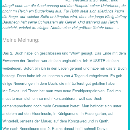
kämpft noch um die Anerkennung und den Respekt seiner Untertanen, da
bricht im Reich ein Bürgerkrieg aus. Für Robb stellt sich allerdings kaum
die Frage, auf welcher Seite er kämpfen wird, denn der junge König Joffrey
Baratheon hält seine Schwestern als Geisel. Und während das Reich
zerbricht, wächst im eisigen Norden eine viel größere Gefahr heran …
Meine Meinung:
Das 2. Buch habe ich geschlossen und “Wow” gesagt. Das Ende mit dem
Erwachen der Drachen war einfach unglaublich. Ich MUSSTE einfach
weiterlesen. Sofort bin ich in den Laden gerannt und habe mir das 3. Buch
besorgt. Dann habe ich es innerhalb von 4 Tagen durchgelesen. Es gab
einige Neuerrungen in dem Buch, die mir äußerst gut gefallen haben
.
Mit Davos und Theon hat man zwei neue Erzählperspektiven. Dadurch
musste man sich um so mehr konzentrieren, weil das Buch
dementsprechend noch mehr Szenerien bietet. Man befindet sich unter
anderem auf den Eiseninseln, in Königsmund, in Rosengarten, auf
Winterfell, jenseits der Mauer, auf dem Königsweg und in Qarth.
Wer nach Beendigung des 2. Buchs darauf hofft schnell Danys