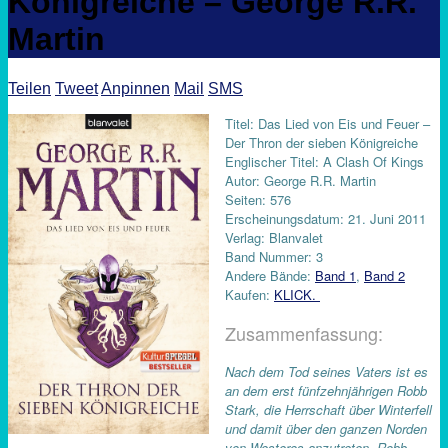
Königreiche – George R.R.
Martin
Teilen
Tweet
Anpinnen
Mail
SMS
Titel: Das Lied von Eis und Feuer –
Der Thron der sieben Königreiche
Englischer Titel: A Clash Of Kings
Autor: George R.R. Martin
Seiten: 576
Erscheinungsdatum: 21. Juni 2011
Verlag: Blanvalet
Band Nummer: 3
Andere Bände:
Band 1
,
Band 2
Kaufen:
KLICK.
Zusammenfassung:
Nach dem Tod seines Vaters ist es
an dem erst fünfzehnjährigen Robb
Stark, die Herrschaft über Winterfell
und damit über den ganzen Norden
von Westeros anzutreten. Robb