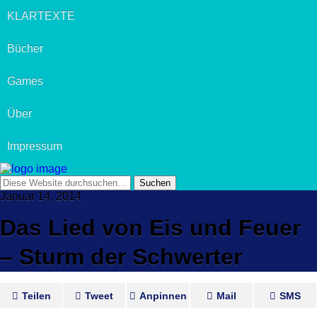
KLARTEXTE
Bücher
Games
Über
Impressum
Januar 14, 2014
Das Lied von Eis und Feuer
– Sturm der Schwerter
Teilen
Tweet
Anpinnen
Mail
SMS