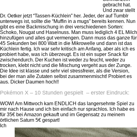
gebracht hat.
Und zwar stellt
Dr. Oetker jetzt “Tassen-Küchlein” her. Jeder, der auf Tumblr
unterwegs ist, sollte die “Muffin in a mugs” bereits kennen. Nun
gibt es eine Backmischung in drei verschiedenen Sorten:
Schoko, Nougat und Haselnuss. Man muss lediglich 4 EL Milch
hinzufügen und alles gut vermengen. Dann muss das ganze für
45 Sekunden bei 800 Watt in die Mikrowelle und dann ist das
Küchlein fertig. Ich war sehr kritisch am Anfang, aber als ich es
probiert habe, was ich überzeugt. Es ist ein super Snack für
zwischendurch. Der Kuchen ist weder zu feucht, weder zu
trocken, klebt nicht und die Mischung vergeht aus der Zunge.
Die Idee ist klasse und sehr viel stressfreier, als die Version,
bei der man alle Zutaten selbst zusammenmischt! Probiert es
aus. Dicker Daumen hoch!!
Pokémon X – 10 Stunden gespielt – erster Eindruck:
WOW! Am Mittwoch kam ENDLICH das langersehnte Spiel zu
mir nach Hause und ich bin einfach nur sprachlos. Ich habe es
für 35€ bei Amazon gekauft und im Gegensatz zu meinem
örtlichen Saturn 5€ gespart!
Ich