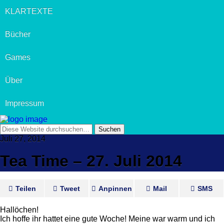
KLARTEXTE
Bücher
Games
Über
Impressum
Juli 27, 2014
Tea Time – 27. Juli 2014
Teilen
Tweet
Anpinnen
Mail
SMS
Hallöchen!
Ich hoffe ihr hattet eine gute Woche! Meine war warm und ich