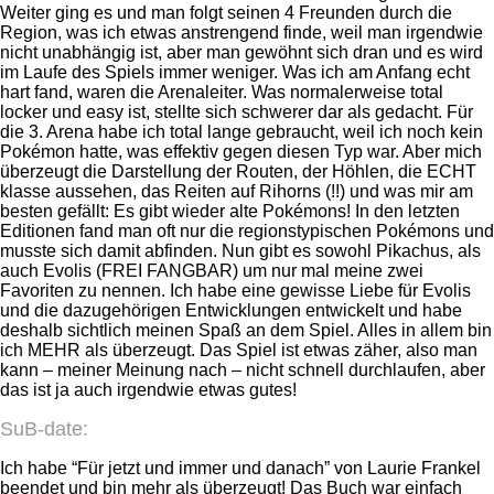
Weiter ging es und man folgt seinen 4 Freunden durch die
Region, was ich etwas anstrengend finde, weil man irgendwie
nicht unabhängig ist, aber man gewöhnt sich dran und es wird
im Laufe des Spiels immer weniger. Was ich am Anfang echt
hart fand, waren die Arenaleiter. Was normalerweise total
locker und easy ist, stellte sich schwerer dar als gedacht. Für
die 3. Arena habe ich total lange gebraucht, weil ich noch kein
Pokémon hatte, was effektiv gegen diesen Typ war. Aber mich
überzeugt die Darstellung der Routen, der Höhlen, die ECHT
klasse aussehen, das Reiten auf Rihorns (!!) und was mir am
besten gefällt: Es gibt wieder alte Pokémons! In den letzten
Editionen fand man oft nur die regionstypischen Pokémons und
musste sich damit abfinden. Nun gibt es sowohl Pikachus, als
auch Evolis (FREI FANGBAR) um nur mal meine zwei
Favoriten zu nennen. Ich habe eine gewisse Liebe für Evolis
und die dazugehörigen Entwicklungen entwickelt und habe
deshalb sichtlich meinen Spaß an dem Spiel. Alles in allem bin
ich MEHR als überzeugt. Das Spiel ist etwas zäher, also man
kann – meiner Meinung nach – nicht schnell durchlaufen, aber
das ist ja auch irgendwie etwas gutes!
SuB-date:
Ich habe “Für jetzt und immer und danach” von Laurie Frankel
beendet und bin mehr als überzeugt! Das Buch war einfach