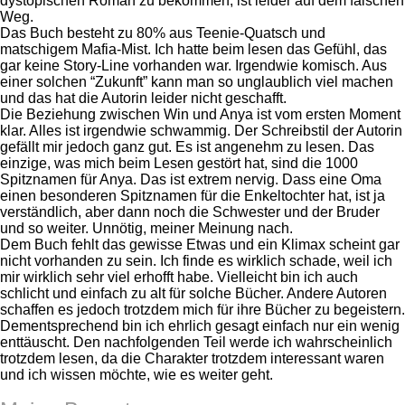
dystopischen Roman zu bekommen, ist leider auf dem falschen
Weg.
Das Buch besteht zu 80% aus Teenie-Quatsch und
matschigem Mafia-Mist. Ich hatte beim lesen das Gefühl, das
gar keine Story-Line vorhanden war. Irgendwie komisch. Aus
einer solchen “Zukunft” kann man so unglaublich viel machen
und das hat die Autorin leider nicht geschafft.
Die Beziehung zwischen Win und Anya ist vom ersten Moment
klar. Alles ist irgendwie schwammig. Der Schreibstil der Autorin
gefällt mir jedoch ganz gut. Es ist angenehm zu lesen. Das
einzige, was mich beim Lesen gestört hat, sind die 1000
Spitznamen für Anya. Das ist extrem nervig. Dass eine Oma
einen besonderen Spitznamen für die Enkeltochter hat, ist ja
verständlich, aber dann noch die Schwester und der Bruder
und so weiter. Unnötig, meiner Meinung nach.
Dem Buch fehlt das gewisse Etwas und ein Klimax scheint gar
nicht vorhanden zu sein. Ich finde es wirklich schade, weil ich
mir wirklich sehr viel erhofft habe. Vielleicht bin ich auch
schlicht und einfach zu alt für solche Bücher. Andere Autoren
schaffen es jedoch trotzdem mich für ihre Bücher zu begeistern.
Dementsprechend bin ich ehrlich gesagt einfach nur ein wenig
enttäuscht. Den nachfolgenden Teil werde ich wahrscheinlich
trotzdem lesen, da die Charakter trotzdem interessant waren
und ich wissen möchte, wie es weiter geht.