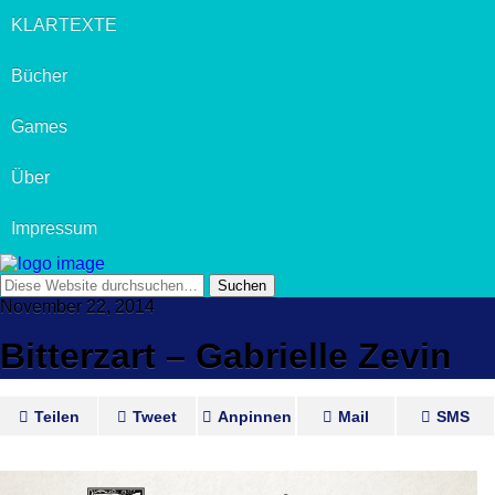
KLARTEXTE
Bücher
Games
Über
Impressum
November 22, 2014
Bitterzart – Gabrielle Zevin
Teilen
Tweet
Anpinnen
Mail
SMS