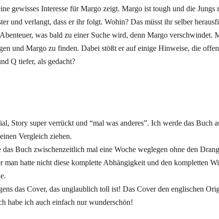
 eine gewisses Interesse für Margo zeigt. Margo ist tough und die Jungs 
ter und verlangt, dass er ihr folgt. Wohin? Das müsst ihr selber herausf
s Abenteuer, was bald zu einer Suche wird, denn Margo verschwindet. M
en und Margo zu finden. Dabei stößt er auf einige Hinweise, die offensi
d Q tiefer, als gedacht?
ial, Story super verrückt und “mal was anderes”. Ich werde das Buch a
einen Vergleich ziehen.
 das Buch zwischenzeitlich mal eine Woche weglegen ohne den Drang 
ber man hatte nicht diese komplette Abhängigkeit und den kompletten W
ne.
ens das Cover, das unglaublich toll ist! Das Cover den englischen Ori
ich habe ich auch einfach nur wunderschön!