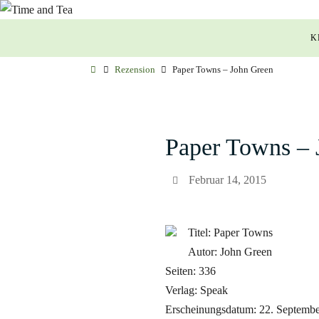
Zum
Zum
Inhalt
K
Inhalt
springen
springen
Start
Rezension
Paper Towns – John Green
Paper Towns – 
Februar 14, 2015
Titel: Paper Towns
Autor: John Green
Seiten: 336
Verlag: Speak
Erscheinungsdatum: 22. Septemb