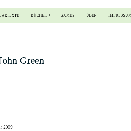
LARTEXTE
BÜCHER
GAMES
ÜBER
IMPRESSU
John Green
er 2009