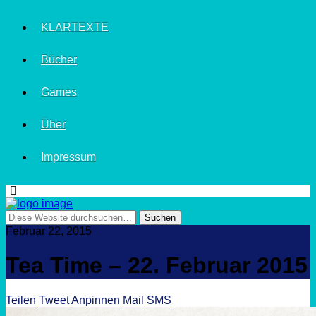
KLARTEXTE
Bücher
Games
Über
Impressum
Februar 22, 2015
Tea Time – 22. Februar 2015
Teilen
Tweet
Anpinnen
Mail
SMS