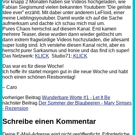
Vor knapp 2 Monaten haben sie Videos hochgeladen, wie
Fabian Siegismund vielen bekannten Youtubern “Die geilste
Idee ever” erzählt. Mit dabei unter anderem LeFloid, einer
meine Lieblingsyoutuber. Damit wurde ich auf die Sache
aufmerksam und dachte ich schau mich mal um.
Pures Chaos herrschst auf diesem Kanal. Erst kamen
mehrere Teaser, diese wurden dann wieder gelöscht um
dann extrem fragwürdige Videos hochzuladen, die allesamt
super lustig sind. Ich verstehe diesen Kanal nicht, aber es
herrscht purer Sarkasmus und Ironie und das find ich super!
Das Netzwerk:
KLICK
Studio71:
KLICK
Das war es für diese Woche!
Ich hoffe ihr startet morgen gut in die neue Woche und habt
noch einen schönen Restsonntag!
– Caro
vorheriger Beitrag
Wunderbare Worte #1 - Let It Be
nächster Beitrag
Der Sommer der Blaubeeren - Mary Simses
- Rezension
Schreibe einen Kommentar
Deine E-Mail-Adresse wird nicht veröffentlicht.
Erforderliche