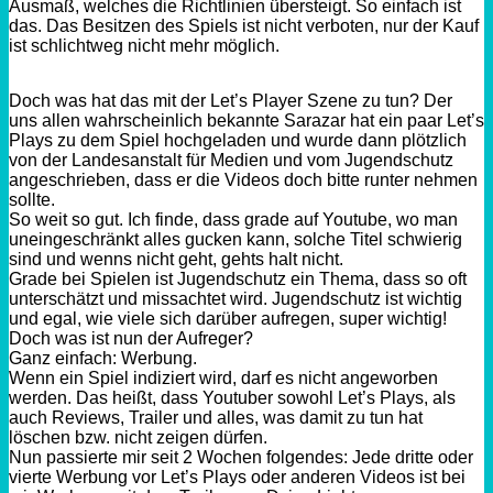
Ausmaß, welches die Richtlinien übersteigt. So einfach ist
das. Das Besitzen des Spiels ist nicht verboten, nur der Kauf
ist schlichtweg nicht mehr möglich.
Doch was hat das mit der Let’s Player Szene zu tun? Der
uns allen wahrscheinlich bekannte Sarazar hat ein paar Let’s
Plays zu dem Spiel hochgeladen und wurde dann plötzlich
von der Landesanstalt für Medien und vom Jugendschutz
angeschrieben, dass er die Videos doch bitte runter nehmen
sollte.
So weit so gut. Ich finde, dass grade auf Youtube, wo man
uneingeschränkt alles gucken kann, solche Titel schwierig
sind und wenns nicht geht, gehts halt nicht.
Grade bei Spielen ist Jugendschutz ein Thema, dass so oft
unterschätzt und missachtet wird. Jugendschutz ist wichtig
und egal, wie viele sich darüber aufregen, super wichtig!
Doch was ist nun der Aufreger?
Ganz einfach: Werbung.
Wenn ein Spiel indiziert wird, darf es nicht angeworben
werden. Das heißt, dass Youtuber sowohl Let’s Plays, als
auch Reviews, Trailer und alles, was damit zu tun hat
löschen bzw. nicht zeigen dürfen.
Nun passierte mir seit 2 Wochen folgendes: Jede dritte oder
vierte Werbung vor Let’s Plays oder anderen Videos ist bei