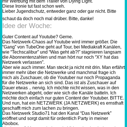
mir Werbung mit dem Trailer von Dying Light.
Diese Ironie tut fast schon weh.
Lieber Jugendschutz, entweder ganz oder gar nicht. Bitte
schaut da doch noch mal drüber. Bitte, danke!
Idee der Woche:
Guter Content auf Youtube? Gerne.
Das Netzwerk-Chaos auf Youtube wird immer größer. Die
“Gang” von TubeOne geht auf Tour, bei Mediakraft Kanälen,
wie “Techscalibur” und “Was geht ab?!” stagnieren langsam
die Abonnentenzahlen und man hört nur noch “XY hat das
Netzwerk verlassen”.
Aber wie auch immer. Man steckt ja nicht mit drin. Man erfährt
immer mehr über die Netzwerke und manchmal frage ich
mich als Zuschauer, ob die Youtuber nur noch Propaganda
für die Netzwerke an sich sind. Das ist als Zuschauer auf
Dauer etwas .. nervig. Ich möchte nicht wissen, was in den
Netzwerken abgeht, oder wie sich die Kanäle batteln. Ich
möchte doch einfach nur guten Content der Youtuber. BITTE.
Und nun, hat ein NETZWERK (JA NETZWERK) es ernsthaft
geschafft mich zum lachen zu bringen.
Das Netzwerk Studio71 hat den Kanal “Das Netzwerk”
eröffnet und sorgt damit für ordentlich Party in meiner
Abobox.