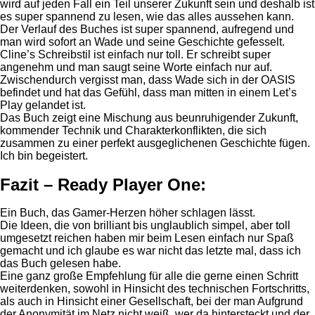
wird auf jeden Fall ein Teil unserer Zukunft sein und deshalb ist
es super spannend zu lesen, wie das alles aussehen kann.
Der Verlauf des Buches ist super spannend, aufregend und
man wird sofort an Wade und seine Geschichte gefesselt.
Cline’s Schreibstil ist einfach nur toll. Er schreibt super
angenehm und man saugt seine Worte einfach nur auf.
Zwischendurch vergisst man, dass Wade sich in der OASIS
befindet und hat das Gefühl, dass man mitten in einem Let’s
Play gelandet ist.
Das Buch zeigt eine Mischung aus beunruhigender Zukunft,
kommender Technik und Charakterkonflikten, die sich
zusammen zu einer perfekt ausgeglichenen Geschichte fügen.
Ich bin begeistert.
Fazit – Ready Player One:
Ein Buch, das Gamer-Herzen höher schlagen lässt.
Die Ideen, die von brilliant bis unglaublich simpel, aber toll
umgesetzt reichen haben mir beim Lesen einfach nur Spaß
gemacht und ich glaube es war nicht das letzte mal, dass ich
das Buch gelesen habe.
Eine ganz große Empfehlung für alle die gerne einen Schritt
weiterdenken, sowohl in Hinsicht des technischen Fortschritts,
als auch in Hinsicht einer Gesellschaft, bei der man Aufgrund
der Anonymität im Netz nicht weiß, wer da hintersteckt und der