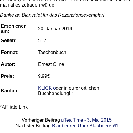
man alles zutrauen würde.
Danke an Blanvalet für das Rezensionsexemplar!
Erschienen
20. Januar 2014
am:
Seiten:
512
Format:
Taschenbuch
Autor:
Ernest Cline
Preis:
9,99€
KLICK o
der in eurer örtlichen
Kaufen:
Buchhandlung! *
*Affiliate Link
Vorheriger Beitrag
Tea Time - 3. Mai 2015
Nächster Beitrag
Blaubeeren Über Blaubeeren!