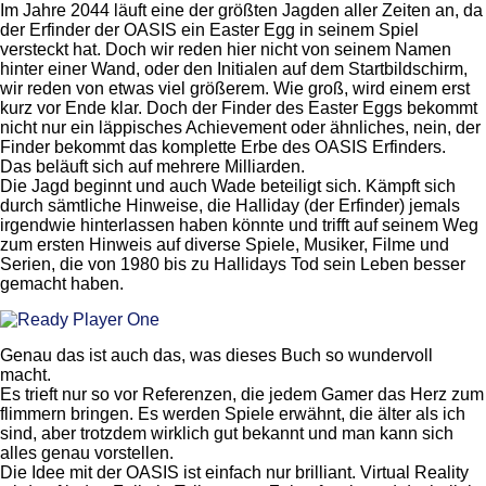
Im Jahre 2044 läuft eine der größten Jagden aller Zeiten an, da
der Erfinder der OASIS ein Easter Egg in seinem Spiel
versteckt hat. Doch wir reden hier nicht von seinem Namen
hinter einer Wand, oder den Initialen auf dem Startbildschirm,
wir reden von etwas viel größerem. Wie groß, wird einem erst
kurz vor Ende klar. Doch der Finder des Easter Eggs bekommt
nicht nur ein läppisches Achievement oder ähnliches, nein, der
Finder bekommt das komplette Erbe des OASIS Erfinders.
Das beläuft sich auf mehrere Milliarden.
Die Jagd beginnt und auch Wade beteiligt sich. Kämpft sich
durch sämtliche Hinweise, die Halliday (der Erfinder) jemals
irgendwie hinterlassen haben könnte und trifft auf seinem Weg
zum ersten Hinweis auf diverse Spiele, Musiker, Filme und
Serien, die von 1980 bis zu Hallidays Tod sein Leben besser
gemacht haben.
Genau das ist auch das, was dieses Buch so wundervoll
macht.
Es trieft nur so vor Referenzen, die jedem Gamer das Herz zum
flimmern bringen. Es werden Spiele erwähnt, die älter als ich
sind, aber trotzdem wirklich gut bekannt und man kann sich
alles genau vorstellen.
Die Idee mit der OASIS ist einfach nur brilliant. Virtual Reality