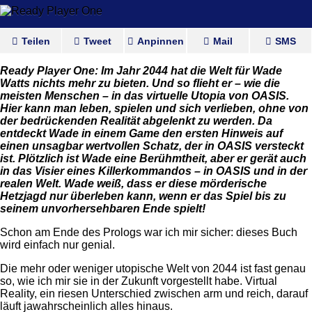
Teilen
Tweet
Anpinnen
Mail
SMS
Ready Player One: Im Jahr 2044 hat die Welt für Wade
Watts nichts mehr zu bieten. Und so flieht er – wie die
meisten Menschen – in das virtuelle Utopia von OASIS.
Hier kann man leben, spielen und sich verlieben, ohne von
der bedrückenden Realität abgelenkt zu werden. Da
entdeckt Wade in einem Game den ersten Hinweis auf
einen unsagbar wertvollen Schatz, der in OASIS versteckt
ist. Plötzlich ist Wade eine Berühmtheit, aber er gerät auch
in das Visier eines Killerkommandos – in OASIS und in der
realen Welt. Wade weiß, dass er diese mörderische
Hetzjagd nur überleben kann, wenn er das Spiel bis zu
seinem unvorhersehbaren Ende spielt!
Schon am Ende des Prologs war ich mir sicher: dieses Buch
wird einfach nur genial.
Die mehr oder weniger utopische Welt von 2044 ist fast genau
so, wie ich mir sie in der Zukunft vorgestellt habe. Virtual
Reality, ein riesen Unterschied zwischen arm und reich, darauf
läuft ja
wahrscheinlich alles hinaus.