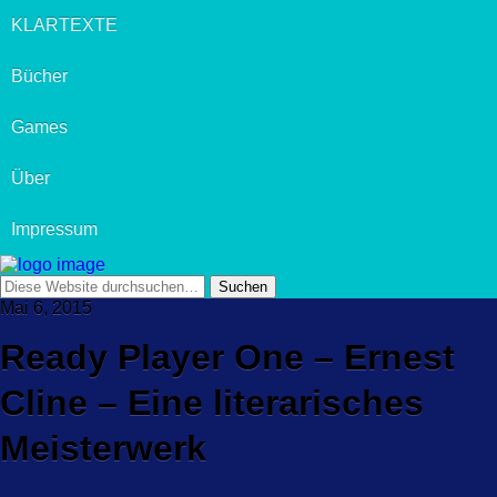
KLARTEXTE
Bücher
Games
Über
Impressum
Mai 6, 2015
Ready Player One – Ernest
Cline – Eine literarisches
Meisterwerk