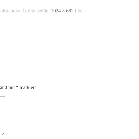
ollständige Größe beträgt
1024 × 682
Pixel
sind mit
*
markiert