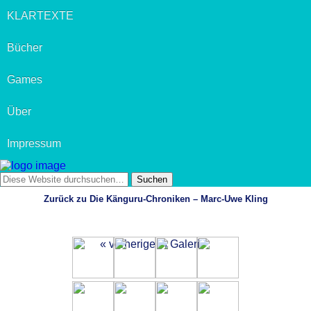
KLARTEXTE
Bücher
Games
Über
Impressum
Zurück zu Die Känguru-Chroniken – Marc-Uwe Kling
« vorherige in Galerie