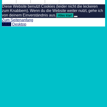
Diese Website benutzt Cookies (leider nicht die leckeren
zum Knabbern). Wenn du die Website weiter nutzt, gehe ich
von deinem Einverständnis aus.
Alles klar!
Zum Seitenanfang
Mobil
Desktop