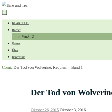
Zum
Inhalt
springen
Zum
KLARTEXTE
Inhalt
Bücher
springen
Von A – Z
Games
Über
Impressum
Start
Comic
Der Tod von Wolverine: Requiem – Band 1
Der Tod von Wolverin
Oktober 26, 2015
Oktober 3, 2016