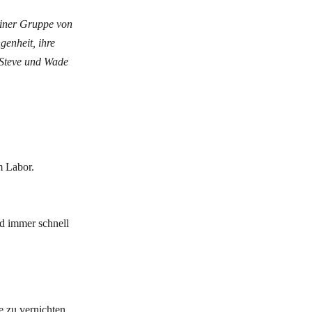
 Einer Gruppe von
genheit, ihre
 Steve und Wade
m Labor.
nd immer schnell
e zu vernichten,