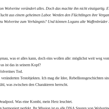
on Wolverine verändert alles. Doch das machte ihn nicht einzigartig.
 Flucht aus einem geheimen Labor. Werden den Flüchtlingen ihre Vergan
g zu Wolverine zum Verhängnis? Und können Logans alte Waffenbrüder
genau, was er alles kann, doch eins wollen alle: möglichst weit weg vo
s ist das in seinem Kopf?
olverines Tod.
h veränderten Testobjekten. Ich mag die Idee, Rebellionsgeschichten si
hl, was zwischen den Charakteren herrscht.
Deadpool. Was eine Kombi, mein Herz leuchtet.
 harmoniert perfekt. Ihr Mission ist es alle DNA Spuren von Wolverin