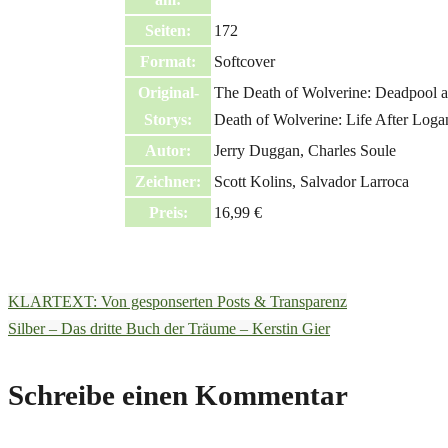
Seiten:
172
Format:
Softcover
Original-
The Death of Wolverine: Deadpool 
Storys:
Death of Wolverine: Life After Loga
Autor:
Jerry Duggan, Charles Soule
Zeichner:
Scott Kolins, Salvador Larroca
Preis:
16,99 €
KLARTEXT: Von gesponserten Posts & Transparenz
Silber – Das dritte Buch der Träume – Kerstin Gier
Schreibe einen Kommentar