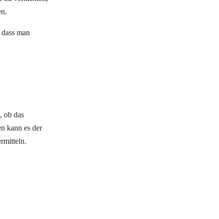
en.
, dass man
, ob das
en kann es der
rmitteln.