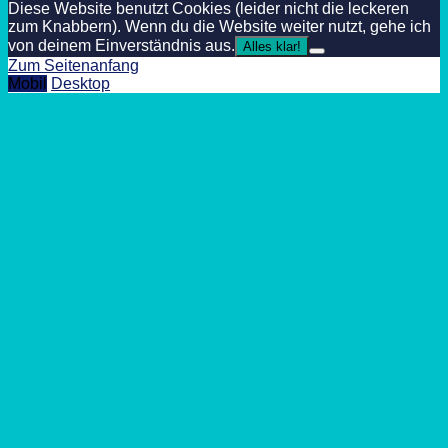
Diese Website benutzt Cookies (leider nicht die leckeren
zum Knabbern). Wenn du die Website weiter nutzt, gehe ich
von deinem Einverständnis aus.
Alles klar!
Zum Seitenanfang
Mobil
Desktop