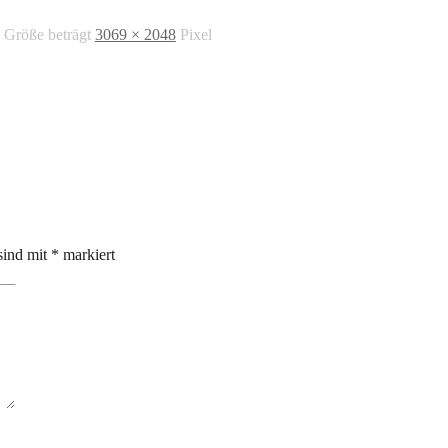
e Größe beträgt
3069 × 2048
Pixel
sind mit
*
markiert