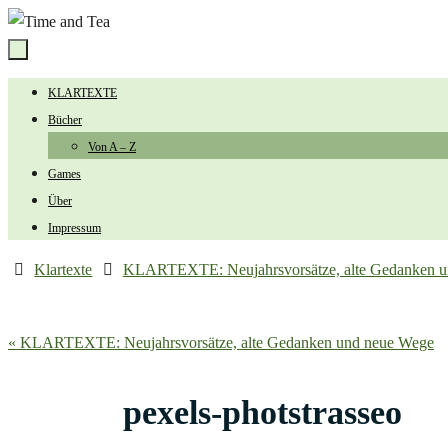
Zum
Inhalt
springen
Zum
KLARTEXTE
Inhalt
Bücher
springen
Von A – Z
Games
Über
Impressum
Start
Klartexte
KLARTEXTE: Neujahrsvorsätze, alte Gedanken 
« KLARTEXTE: Neujahrsvorsätze, alte Gedanken und neue Wege
pexels-photstrasseo