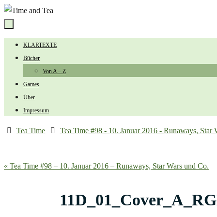
Zum
Inhalt
springen
Zum
KLARTEXTE
Inhalt
Bücher
springen
Von A – Z
Games
Über
Impressum
Start
Tea Time
Tea Time #98 - 10. Januar 2016 - Runaways, Star 
« Tea Time #98 – 10. Januar 2016 – Runaways, Star Wars und Co.
11D_01_Cover_A_RG