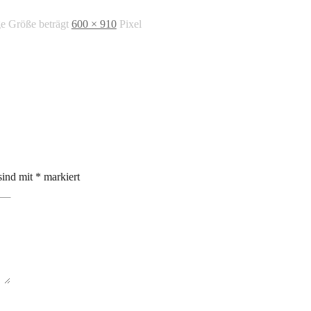
ge Größe beträgt
600 × 910
Pixel
sind mit
*
markiert