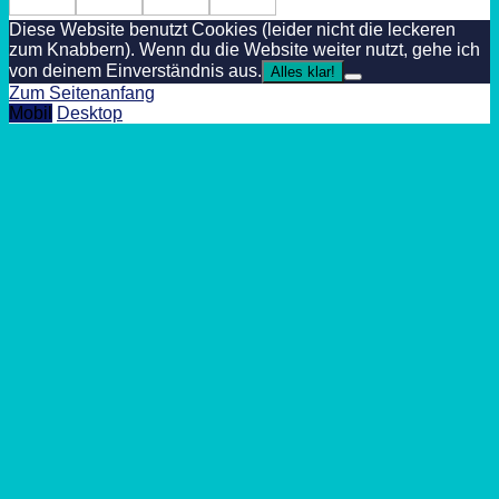
Diese Website benutzt Cookies (leider nicht die leckeren
zum Knabbern). Wenn du die Website weiter nutzt, gehe ich
von deinem Einverständnis aus.
Alles klar!
Zum Seitenanfang
Mobil
Desktop