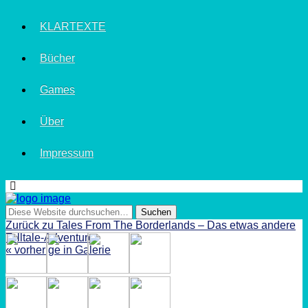
KLARTEXTE
Bücher
Games
Über
Impressum
Zurück zu Tales From The Borderlands – Das etwas andere
Telltale-Adventure
« vorherige in Galerie