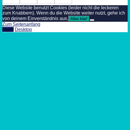
Diese Website benutzt Cookies (leider nicht die leckeren
zum Knabbern). Wenn du die Website weiter nutzt, gehe ich
von deinem Einverständnis aus.
Alles klar!
Zum Seitenanfang
Mobil
Desktop