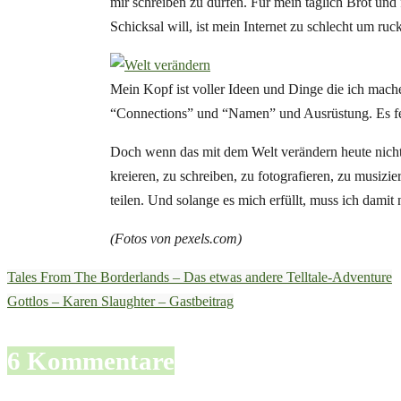
mir schreiben zu dürfen. Für mein täglich Brot und
Schicksal will, ist mein Internet zu schlecht um ruc
Mein Kopf ist voller Ideen und Dinge die ich mach
“Connections” und “Namen” und Ausrüstung. Es fe
Doch wenn das mit dem Welt verändern heute nicht
kreieren, zu schreiben, zu fotografieren, zu musiz
teilen. Und solange es mich erfüllt, muss ich damit n
(Fotos von pexels.com)
Tales From The Borderlands – Das etwas andere Telltale-Adventure
Gottlos – Karen Slaughter – Gastbeitrag
6 Kommentare