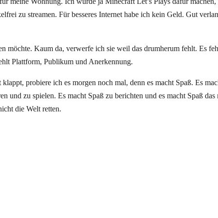
 für meine Wohnung. Ich würde ja Minecraft Let’s Plays dafür machen, 
kelfrei zu streamen. Für besseres Internet habe ich kein Geld. Gut verla
en möchte. Kaum da, verwerfe ich sie weil das drumherum fehlt. Es fe
hlt Plattform, Publikum und Anerkennung.
 klappt, probiere ich es morgen noch mal, denn es macht Spaß. Es mac
ieren und zu spielen. Es macht Spaß zu berichten und es macht Spaß das
icht die Welt retten.