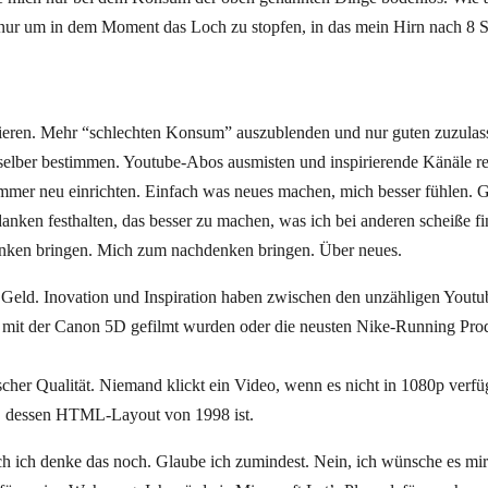
 nur um in dem Moment das Loch zu stopfen, in das mein Hirn nach 8 
ieren. Mehr “schlechten Konsum” auszublenden und nur guten zuzulas
 selber bestimmen. Youtube-Abos ausmisten und inspirierende Känäle r
Zimmer neu einrichten. Einfach was neues machen, mich besser fühlen. 
nken festhalten, das besser zu machen, was ich bei anderen scheiße fin
nken bringen. Mich zum nachdenken bringen. Über neues.
 Geld. Inovation und Inspiration haben zwischen den unzähligen Yout
t mit der Canon 5D gefilmt wurden oder die neusten Nike-Running Prod
ischer Qualität. Niemand klickt ein Video, wenn es nicht in 1080p verfü
ch, dessen HTML-Layout von 1998 ist.
ch ich denke das noch. Glaube ich zumindest. Nein, ich wünsche es mi