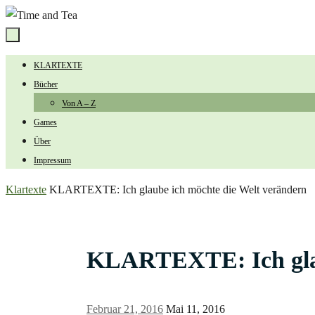
Zum
Inhalt
springen
Zum
KLARTEXTE
Inhalt
Bücher
springen
Von A – Z
Games
Über
Impressum
Start
Klartexte
KLARTEXTE: Ich glaube ich möchte die Welt verändern
KLARTEXTE: Ich glau
Februar 21, 2016
Mai 11, 2016