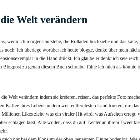
 die Welt verändern
das, wenn ich morgens aufstehe, die Rolladen hochziehe und das kalte, 
as noch. Ich überlege worüber ich heute blogge, denke über mein näch
zensionsexemplar in die Hand drückt. Ich glaube er denkt ich seie reich
en Blogpost zu genau diesem Buch schreibe, fühle ich mich als könnte i
die Welt verändern indem sie kreieren, reisen, das perfekte Foto mache
ten Kaffee ihres Lebens in dem weit entferntesten Land trinken, um das
Millionen Likes zieht, was ein viraler Hit wird, was Aufsehen erregt, 
r schlagen lässt. Alle wollen, dass du auf Twitter an ihrem Tweet kle
ehr.
fühle mich nur bei dem Konsum der oben genannten Dinge bodenlos. Wie a