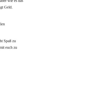
aber wie es das
ngt Geld.
hlen
ht Spaß zu
 mit euch zu