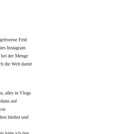
gefrorene Feld
stes Instagram
, bei der Menge
ch die Welt damit
n, alles in Vlogs
 dann auf
was
ben bleibst und
ls hätte ich den