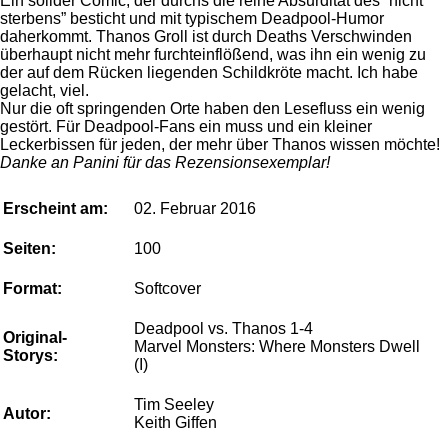
Ein solider Comic, der durchs die reine Absurdität des “nicht
sterbens” besticht und mit typischem Deadpool-Humor
daherkommt. Thanos Groll ist durch Deaths Verschwinden
überhaupt nicht mehr furchteinflößend, was ihn ein wenig zu
der auf dem Rücken liegenden Schildkröte macht. Ich habe
gelacht, viel.
Nur die oft springenden Orte haben den Lesefluss ein wenig
gestört. Für Deadpool-Fans ein muss und ein kleiner
Leckerbissen für jeden, der mehr über Thanos wissen möchte!
Danke an Panini für das Rezensionsexemplar!
Erscheint am:
02. Februar 2016
Seiten:
100
Format:
Softcover
Deadpool vs. Thanos 1-4
Original-
Marvel Monsters: Where Monsters Dwell
Storys:
(I)
Tim Seeley
Autor:
Keith Giffen