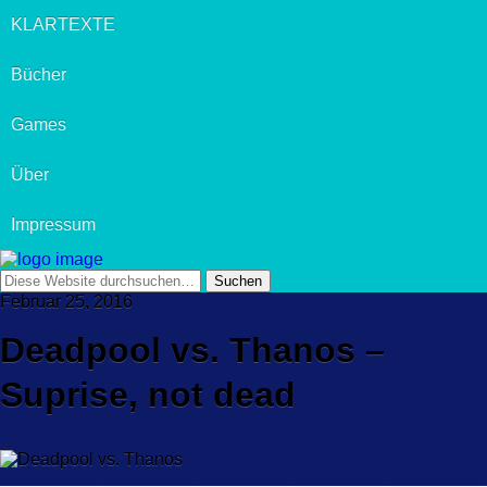
KLARTEXTE
Bücher
Games
Über
Impressum
Februar 25, 2016
Deadpool vs. Thanos –
Suprise, not dead