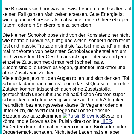
Die Brownies sind nur was für zwischendurch und sollten auf
keinen Fall ganzen Mahlzeiten ersetzen. Gute Energie ist
wichtig und viel besser als mal schnell einen Cheeseburger
futtern, oder ein Snickers rein zu schieben.
Die kleinen Schokoklopse sind von der Konsistenz her nicht
wie normale Brownies, fluffig und weich, sondern doch recht
fest und massiv. Trotzdem sind sie “zartschmelzend” um hier
mal mit Worten von bekannten Schokoladenherstellern um
mich zu werfen. Der Geschmack ist super intensiv und jede
einzelne Zutat schmeckt man recht schnell raus.
Zudem sind alle Brownies vegan, glutenfrei, molkefrei und
ohne Zusatz von Zucker.
Viele mögen jetzt mit den Augen rollen und sich denken “Toll,
schmeckt dann nach nichts”, doch das ist Quatsch. Einzelne
Zutaten können tatsächlich auch ohne Zusatzstoffe,
gentechnisch unberührt und mit natürlichen Aromen super
schmecken und gleichzeitig sind sie auch noch Allergiker
freundlich, beziehungsweise klasse für Veganer oder die
unter euch, die Wert drauf legen mal ohne tierische
Erzeugnisse auszukommen.
Bestellen
könnt ihr die Brownies bei Pulsin direkt online
HIER
.
Außerdem könnt ihr mal in eurem örtlichen Bioloaden oder
Drogeriemarkt schauen. Nicht jeder Laden hat sie, aber