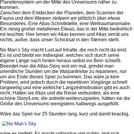
Planetensystem um der Mitte des Universums näher zu
kommen.
Zwischen dem Entdecken der Planeten, dem Scannen der
Fauna und dem Warpen stolpern wir plötzlich über etwas
Besonderes. Eine Atlas-Schnittstelle, eine Weltraumanomalie.
Ein riesig großer metallenes Etwas, das in der Mitte bedrohlich
rot leuchtet. Hier lernen wir Atlas kennen und Atlas verrät uns
nichts, außer, dass unser Schicksal in den Sternen steht.
No Man’s Sky macht Lust auf Inhalte, die noch nicht da sind.
Es ist und bleibt ein Indiespiel, welches sich durch seine
eigene Länge nach hinten heraus selbst ins Bein schießt.
Beendet man die Atlas-Story erst ein mal, grindet man
unendliche Stunden um die Warpantriebe zu reparieren, nur
um ans Ende dieses Spiel zu kommen. Das wäre ja kein
Problem, wird jedoch durch die repetitiven Vorgänge schnell
langweilig und eine wirkliche Langzeitmotivation gibt es auch
nicht. Hätten sie Atlas und die Reise verbunden, als eine
schöne Story/Lore, die antreibt weiterzuspielen, hätten sie die
Größe des Universums wenigstens halbwegs ausgefüllt.
Wäre das Spiel nur 25 Stunden lang,
kurz und damit knackig,
wäre es perfekt. Es macht unfassbar viel richtig, legt sich