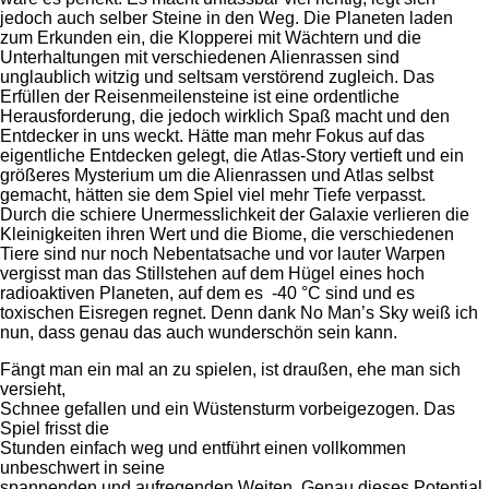
jedoch auch selber Steine in den Weg. Die Planeten laden
zum Erkunden ein, die Klopperei mit Wächtern und die
Unterhaltungen mit verschiedenen Alienrassen sind
unglaublich witzig und seltsam verstörend zugleich. Das
Erfüllen der Reisenmeilensteine ist eine ordentliche
Herausforderung, die jedoch wirklich Spaß macht und den
Entdecker in uns weckt. Hätte man mehr Fokus auf das
eigentliche Entdecken gelegt, die Atlas-Story vertieft und ein
größeres Mysterium um die Alienrassen und Atlas selbst
gemacht, hätten sie dem Spiel viel mehr Tiefe verpasst.
Durch die schiere Unermesslichkeit der Galaxie verlieren die
Kleinigkeiten ihren Wert und die Biome, die verschiedenen
Tiere sind nur noch Nebentatsache und vor lauter Warpen
vergisst man das Stillstehen auf dem Hügel eines hoch
radioaktiven Planeten, auf dem es -40 °C sind und es
toxischen Eisregen regnet. Denn dank No Man’s Sky weiß ich
nun, dass genau das auch wunderschön sein kann.
Fängt man ein mal an zu spielen, ist draußen, ehe man sich
versieht,
Schnee gefallen und ein Wüstensturm vorbeigezogen. Das
Spiel frisst die
Stunden einfach weg und entführt einen vollkommen
unbeschwert in seine
spannenden und aufregenden Weiten. Genau dieses Potential