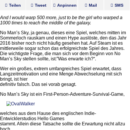
Teilen
Tweet
Anpinnen
Mail
SMS
And I would warp 500 more, just to be the girl who warped a
1000 times to reach the middle of the galaxy.
No Man’s Sky, ja genau, dieses eine Spiel, welches mitten im
Sommerloch rauskam und einen Hype auslöste, den das Jahr
2016 bisher noch nicht häufig gesehen hat. Auf Steam ist es
mittlerweile sogar schon das erfolgreichste Spiel des Jahres.
Die wichtigste Frage, die man sich vor dem Beginn von No
Man’s Sky stellen sollte, ist:”Was erwarte ich?“.
Wer ein großes, extrem umfangreiches Spiel erwartet, dass
Langzeitmotivation und eine Menge Abwechselung mit sich
bringt, ist hier
definitiv falsch. Das sei vorab gesagt.
No Man’s Sky ist ein First-Person
-Adventure-Survival-Game,
welches aus dem Hause des englischen Indie-
Entwicklerstudios Hello Games
stammt. Allein diese Tatsache sollte die Erwartung nicht allzu
hoch