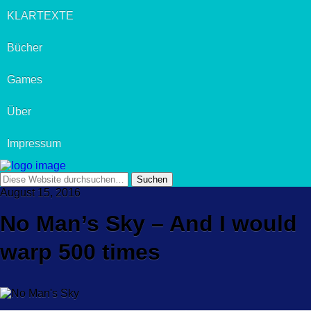
KLARTEXTE
Bücher
Games
Über
Impressum
August 15, 2016
No Man’s Sky – And I would
warp 500 times