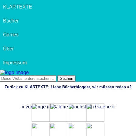
KLARTEXTE
Bücher
Games
Über
Impressum
Zurück zu KLARTEXTE: Liebe Bücherblogger, wir müssen reden #2
« vorherige in Galerie
nächste in Galerie »