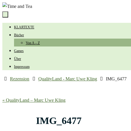
Zum
Inhalt
springen
Zum
KLARTEXTE
Inhalt
Bücher
springen
Von A – Z
Games
Über
Impressum
Start
Rezension
QualityLand - Marc Uwe Kling
IMG_6477
« QualityLand – Marc Uwe Kling
IMG_6477