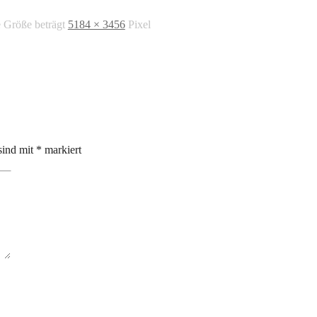
e Größe beträgt
5184 × 3456
Pixel
sind mit
*
markiert