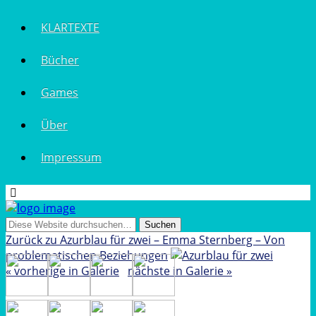
KLARTEXTE
Bücher
Games
Über
Impressum
Zurück zu Azurblau für zwei – Emma Sternberg – Von
problematischen Beziehungen
« vorherige in Galerie
nächste in Galerie »