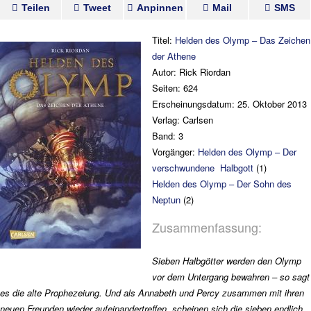
Teilen
Tweet
Anpinnen
Mail
SMS
Titel:
Helden des Olymp – Das Zeichen
der Athene
Autor: Rick Riordan
Seiten: 624
Erscheinungsdatum: 25. Oktober 2013
Verlag: Carlsen
Band: 3
Vorgänger:
Helden des Olymp – Der
verschwundene Halbgott
(1)
Helden des Olymp – Der Sohn des
Neptun
(2)
Zusammenfassung:
Sieben Halbgötter werden den Olymp
vor dem Untergang bewahren – so sagt
es die alte Prophezeiung. Und als Annabeth und Percy zusammen mit ihren
neuen Freunden wieder aufeinandertreffen, scheinen sich die sieben endlich