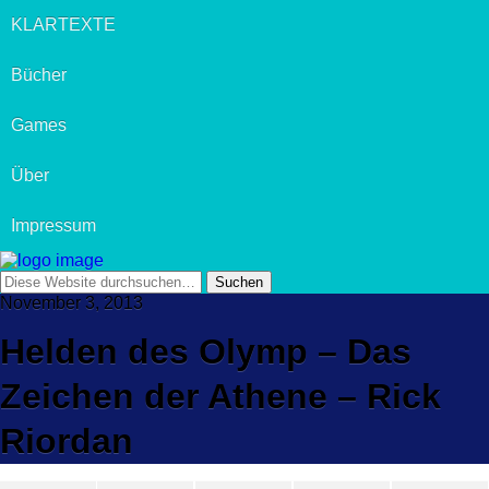
KLARTEXTE
Bücher
Games
Über
Impressum
November 3, 2013
Helden des Olymp – Das
Zeichen der Athene – Rick
Riordan