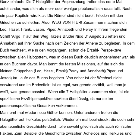
Ganz einfach: Die 7 Halbgötter der Prophezeiung treffen das erste Mal
aufeinander, was sich als mehr oder weniger problematisch rausstellt. Nach
ein paar Kapiteln wird klar: Die Römer sind nicht bereit Frieden mit den
Griechen zu schließen. Also: WEG VON HIER! Zusammen machen sich
Leo, Hazel, Frank, Jason, Piper, Annabeth und Percy in ihrem fliegenden
Schiff “Argo II” auf den Weg Hazels Bruder Nico D’ Angelo zu retten und
Annabeth auf ihrer Suche nach dem Zeichen der Athene zu begleiten. In dem
Buch wechselt, wie in den Vorgängern, schon die Erzähl- Perspektive
zwischen allen Halbgöttern, was in diesen Buch deutlich angenehmer war, als
in den Büchern davor. Man kennt die festen Missionen, auf die sich die
kleinen Grüppchen (Leo, Hazel, Frank)(Percy und Annabeth)(Piper und
Jason) im Laufe des Buchs begeben. Von daher ist der Wechsel nicht
verwirrend und im Endeeffekt ist es egal, wer gerade erzählt, weil man ja
weiß, was gerade passiert. Wenn alle 7 Halbgötter zusammen sind, ist die
spezifische Erzählperspektive sowieso überflüssig, da nur selten
personenspezifische Gedanken vorkommen.
Man lernt mal wieder neue Götter kennen. Unter anderem treffen die
Halbgötter auf Herkules persönlich. Wieder ein mal beeindruckt die doch sehr
abenteuerliche Geschichte durch tolle sowohl griechisch als auch römische
Fakten. Zum Beispiel die Geschichte zwischen Acheloos und Herkules und