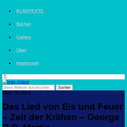
KLARTEXTE
Bücher
Games
Über
Impressum
März 15, 2014
Das Lied von Eis und Feuer
– Zeit der Krähen – George