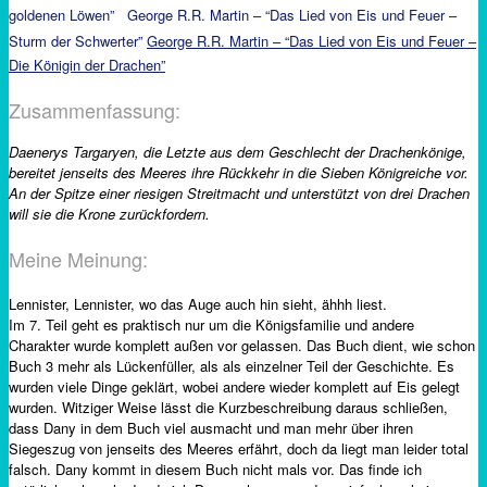
goldenen Löwen”
George R.R. Martin – “Das Lied von Eis und Feuer –
Sturm der Schwerter”
George R.R. Martin – “Das Lied von Eis und Feuer –
Die Königin der Drachen”
Zusammenfassung:
Daenerys Targaryen, die Letzte aus dem Geschlecht der Drachenkönige,
bereitet jenseits des Meeres ihre Rückkehr in die Sieben Königreiche vor.
An der Spitze einer riesigen Streitmacht und unterstützt von drei Drachen
will sie die Krone zurückfordern.
Meine Meinung:
Lennister, Lennister, wo das Auge auch hin sieht, ähhh liest.
Im 7. Teil geht es praktisch nur um die Königsfamilie und andere
Charakter wurde komplett außen vor gelassen. Das Buch dient, wie schon
Buch 3 mehr als Lückenfüller, als als einzelner Teil der Geschichte. Es
wurden viele Dinge geklärt, wobei andere wieder komplett auf Eis gelegt
wurden. Witziger Weise lässt die Kurzbeschreibung daraus schließen,
dass Dany in dem Buch viel ausmacht und man mehr über ihren
Siegeszug von jenseits des Meeres erfährt, doch da liegt man leider total
falsch. Dany kommt in diesem Buch nicht mals vor. Das finde ich